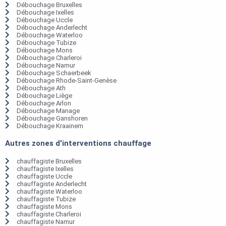
Débouchage Bruxelles
Débouchage Ixelles
Débouchage Uccle
Débouchage Anderlecht
Débouchage Waterloo
Débouchage Tubize
Débouchage Mons
Débouchage Charleroi
Débouchage Namur
Débouchage Schaerbeek
Débouchage Rhode-Saint-Genèse
Débouchage Ath
Débouchage Liège
Débouchage Arlon
Débouchage Manage
Débouchage Ganshoren
Débouchage Kraainem
Autres zones d'interventions chauffage
chauffagiste Bruxelles
chauffagiste Ixelles
chauffagiste Uccle
chauffagiste Anderlecht
chauffagiste Waterloo
chauffagiste Tubize
chauffagiste Mons
chauffagiste Charleroi
chauffagiste Namur