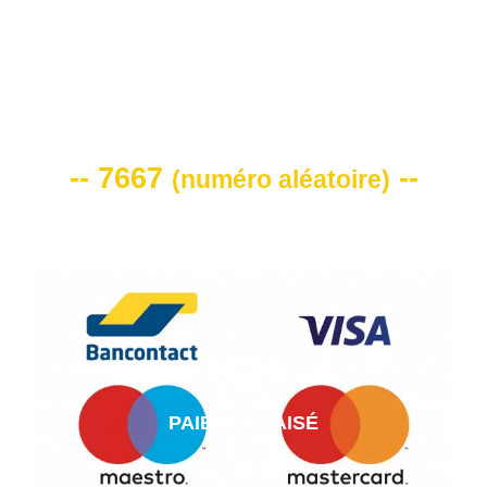
VOTRE CODE DE REMISE -10%
-- 7667
--
(
numéro aléatoire
)
PAIEMENT AISÉ