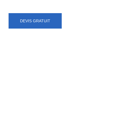
DEVIS GRATUIT
NUMÉRO D'URGENCE
0472 71 86 34