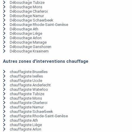
Débouchage Tubize
Débouchage Mons
Débouchage Charleroi
Débouchage Namur
Débouchage Schaerbeek
Débouchage Rhode-Saint-Genèse
Débouchage Ath
Débouchage Liège
Débouchage Arlon
Débouchage Manage
Débouchage Ganshoren
Débouchage Kraainem
Autres zones d'interventions chauffage
chauffagiste Bruxelles
chauffagiste Ixelles
chauffagiste Uccle
chauffagiste Anderlecht
chauffagiste Waterloo
chauffagiste Tubize
chauffagiste Mons
chauffagiste Charleroi
chauffagiste Namur
chauffagiste Schaerbeek
chauffagiste Rhode-Saint-Genèse
chauffagiste Ath
chauffagiste Liège
chauffagiste Arlon