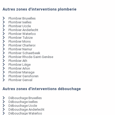
Autres zones d'interventions plomberie
Plombier Bruxelles
Plombier Ixelles
Plombier Uccle
Plombier Anderlecht
Plombier Waterloo
Plombier Tubize
Plombier Mons
Plombier Charleroi
Plombier Namur
Plombier Schaerbeek
Plombier Rhode-Saint-Genèse
Plombier Ath
Plombier Liège
Plombier Arlon
Plombier Manage
Plombier Ganshoren
Plombier Genval
Autres zones d'interventions débouchage
Débouchage Bruxelles
Débouchage Ixelles
Débouchage Uccle
Débouchage Anderlecht
Débouchage Waterloo