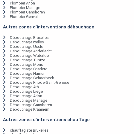
Plombier Arlon
Plombier Manage
Plombier Ganshoren
Plombier Genval
Autres zones d'interventions débouchage
Débouchage Bruxelles
Débouchage Ixelles
Débouchage Uccle
Débouchage Anderlecht
Débouchage Waterloo
Débouchage Tubize
Débouchage Mons
Débouchage Charleroi
Débouchage Namur
Débouchage Schaerbeek
Débouchage Rhode-Saint-Genèse
Débouchage Ath
Débouchage Liège
Débouchage Arlon
Débouchage Manage
Débouchage Ganshoren
Débouchage Kraainem
Autres zones d'interventions chauffage
chauffagiste Bruxelles