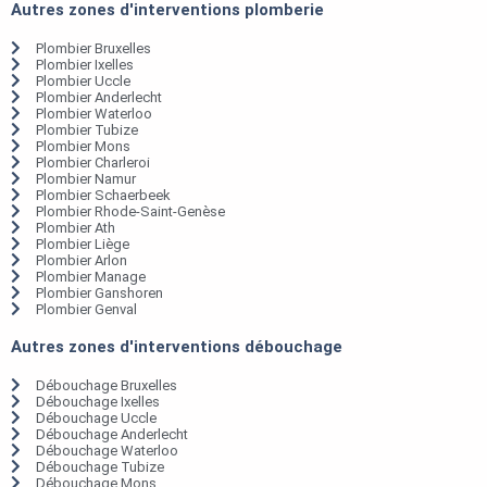
Autres zones d'interventions plomberie
Plombier Bruxelles
Plombier Ixelles
Plombier Uccle
Plombier Anderlecht
Plombier Waterloo
Plombier Tubize
Plombier Mons
Plombier Charleroi
Plombier Namur
Plombier Schaerbeek
Plombier Rhode-Saint-Genèse
Plombier Ath
Plombier Liège
Plombier Arlon
Plombier Manage
Plombier Ganshoren
Plombier Genval
Autres zones d'interventions débouchage
Débouchage Bruxelles
Débouchage Ixelles
Débouchage Uccle
Débouchage Anderlecht
Débouchage Waterloo
Débouchage Tubize
Débouchage Mons