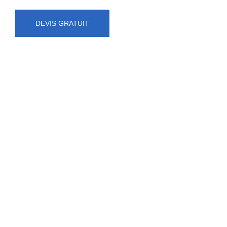
DEVIS GRATUIT
NUMÉRO D'URGENCE
0472 71 86 34