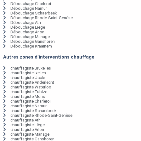
Débouchage Charleroi
Débouchage Namur
Débouchage Schaerbeek
Débouchage Rhode-Saint-Genèse
Débouchage Ath
Débouchage Liège
Débouchage Arlon
Débouchage Manage
Débouchage Ganshoren
Débouchage Kraainem
Autres zones d'interventions chauffage
chauffagiste Bruxelles
chauffagiste Ixelles
chauffagiste Uccle
chauffagiste Anderlecht
chauffagiste Waterloo
chauffagiste Tubize
chauffagiste Mons
chauffagiste Charleroi
chauffagiste Namur
chauffagiste Schaerbeek
chauffagiste Rhode-Saint-Genèse
chauffagiste Ath
chauffagiste Liège
chauffagiste Arlon
chauffagiste Manage
chauffagiste Ganshoren