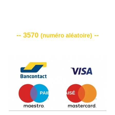
VOTRE CODE DE REMISE -10%
-- 3570
--
(
numéro aléatoire
)
PAIEMENT AISÉ