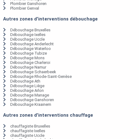
Plombier Ganshoren
Plombier Genval
Autres zones d'interventions débouchage
Débouchage Bruxelles
Débouchage Ixelles
Débouchage Uccle
Débouchage Anderlecht
Débouchage Waterloo
Débouchage Tubize
Débouchage Mons
Débouchage Charleroi
Débouchage Namur
Débouchage Schaerbeek
Débouchage Rhode-Saint-Genèse
Débouchage Ath
Débouchage Liège
Débouchage Arlon
Débouchage Manage
Débouchage Ganshoren
Débouchage Kraainem
Autres zones d'interventions chauffage
chauffagiste Bruxelles
chauffagiste Ixelles
chauffagiste Uccle