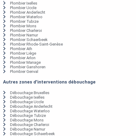
Plombier Ixelles
Plombier Uccle
Plombier Anderlecht
Plombier Waterloo
Plombier Tubize
Plombier Mons
Plombier Charleroi
Plombier Namur
Plombier Schaerbeek
Plombier Rhode-Saint-Genèse
Plombier Ath
Plombier Liège
Plombier Arlon
Plombier Manage
Plombier Ganshoren
Plombier Genval
Autres zones d'interventions débouchage
Débouchage Bruxelles
Débouchage Ixelles
Débouchage Uccle
Débouchage Anderlecht
Débouchage Waterloo
Débouchage Tubize
Débouchage Mons
Débouchage Charleroi
Débouchage Namur
Débouchage Schaerbeek