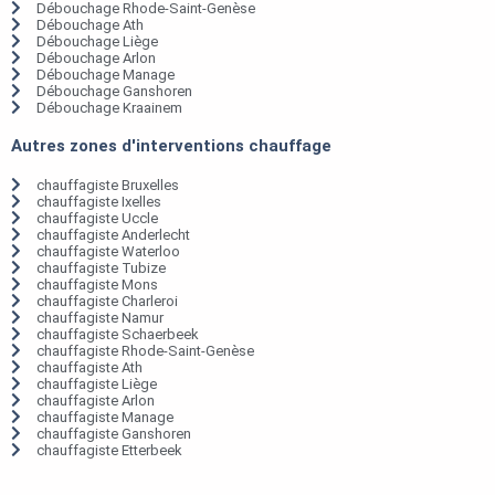
Débouchage Rhode-Saint-Genèse
Débouchage Ath
Débouchage Liège
Débouchage Arlon
Débouchage Manage
Débouchage Ganshoren
Débouchage Kraainem
Autres zones d'interventions chauffage
chauffagiste Bruxelles
chauffagiste Ixelles
chauffagiste Uccle
chauffagiste Anderlecht
chauffagiste Waterloo
chauffagiste Tubize
chauffagiste Mons
chauffagiste Charleroi
chauffagiste Namur
chauffagiste Schaerbeek
chauffagiste Rhode-Saint-Genèse
chauffagiste Ath
chauffagiste Liège
chauffagiste Arlon
chauffagiste Manage
chauffagiste Ganshoren
chauffagiste Etterbeek