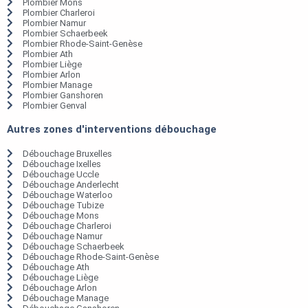
Plombier Mons
Plombier Charleroi
Plombier Namur
Plombier Schaerbeek
Plombier Rhode-Saint-Genèse
Plombier Ath
Plombier Liège
Plombier Arlon
Plombier Manage
Plombier Ganshoren
Plombier Genval
Autres zones d'interventions débouchage
Débouchage Bruxelles
Débouchage Ixelles
Débouchage Uccle
Débouchage Anderlecht
Débouchage Waterloo
Débouchage Tubize
Débouchage Mons
Débouchage Charleroi
Débouchage Namur
Débouchage Schaerbeek
Débouchage Rhode-Saint-Genèse
Débouchage Ath
Débouchage Liège
Débouchage Arlon
Débouchage Manage