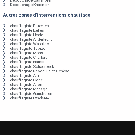
Débouchage Ganshoren
Débouchage Kraainem
Autres zones d'interventions chauffage
chauffagiste Bruxelles
chauffagiste Ixelles
chauffagiste Uccle
chauffagiste Anderlecht
chauffagiste Waterloo
chauffagiste Tubize
chauffagiste Mons
chauffagiste Charleroi
chauffagiste Namur
chauffagiste Schaerbeek
chauffagiste Rhode-Saint-Genèse
chauffagiste Ath
chauffagiste Liège
chauffagiste Arlon
chauffagiste Manage
chauffagiste Ganshoren
chauffagiste Etterbeek