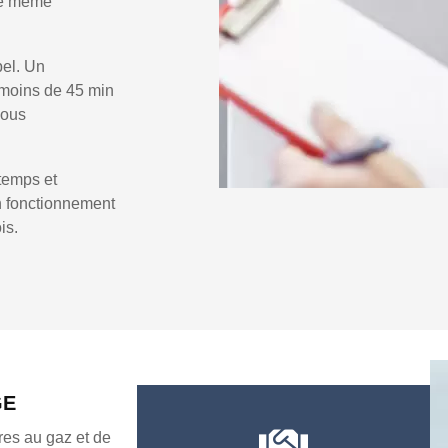
 le même
pel. Un
moins de 45 min
vous
temps et
un fonctionnement
is.
GE
es au gaz et de