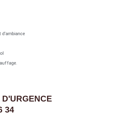
t d'ambiance
ol
auffage.
 D'URGENCE
6 34