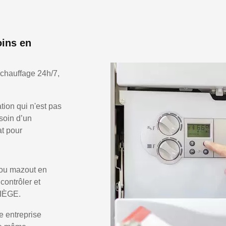
oins en
 chauffage 24h/7,
ion qui n'est pas
soin d’un
at pour
 ou mazout en
 contrôler et
LIÈGE.
e entreprise