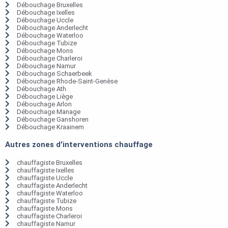
Débouchage Bruxelles
Débouchage Ixelles
Débouchage Uccle
Débouchage Anderlecht
Débouchage Waterloo
Débouchage Tubize
Débouchage Mons
Débouchage Charleroi
Débouchage Namur
Débouchage Schaerbeek
Débouchage Rhode-Saint-Genèse
Débouchage Ath
Débouchage Liège
Débouchage Arlon
Débouchage Manage
Débouchage Ganshoren
Débouchage Kraainem
Autres zones d'interventions chauffage
chauffagiste Bruxelles
chauffagiste Ixelles
chauffagiste Uccle
chauffagiste Anderlecht
chauffagiste Waterloo
chauffagiste Tubize
chauffagiste Mons
chauffagiste Charleroi
chauffagiste Namur