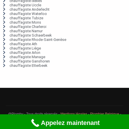
chauffagiste Ixelles
chauffagiste Uccle
chauffagiste Anderlecht
chauffagiste Waterloo
chauffagiste Tubize
chauffagiste Mons
chauffagiste Charleroi
chauffagiste Namur
chauffagiste Schaerbeek
chauffagiste Rhode-Saint-Genèse
chauffagiste Ath
chauffagiste Liège
chauffagiste Arlon
chauffagiste Manage
chauffagiste Ganshoren
chauffagiste Etterbeek
@Plomby - Tous droits réservés -
Mentions légales
-
Plombier Belgique
-
Débouchage Belgique
-
Détection fuite eau Belgique
Appelez maintenant