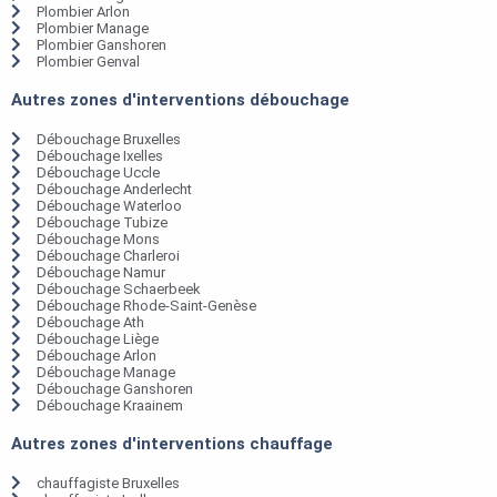
Plombier Arlon
Plombier Manage
Plombier Ganshoren
Plombier Genval
Autres zones d'interventions débouchage
Débouchage Bruxelles
Débouchage Ixelles
Débouchage Uccle
Débouchage Anderlecht
Débouchage Waterloo
Débouchage Tubize
Débouchage Mons
Débouchage Charleroi
Débouchage Namur
Débouchage Schaerbeek
Débouchage Rhode-Saint-Genèse
Débouchage Ath
Débouchage Liège
Débouchage Arlon
Débouchage Manage
Débouchage Ganshoren
Débouchage Kraainem
Autres zones d'interventions chauffage
chauffagiste Bruxelles