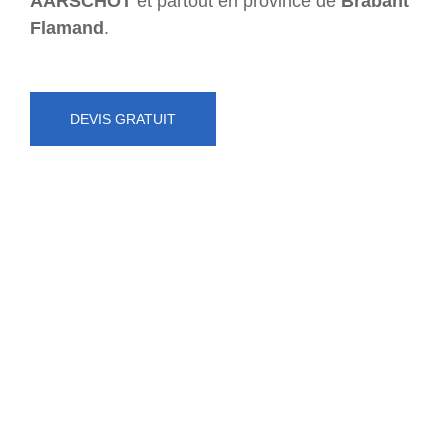
AARSCHOT
et partout en province de
Brabant
Flamand
.
DEVIS GRATUIT
NUMÉRO D'URGENCE
0472 71 86 34