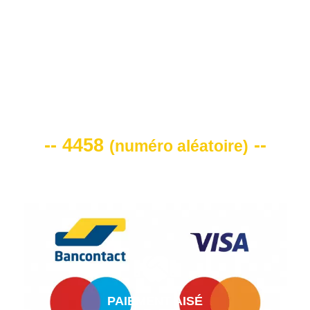
VOTRE CODE DE REMISE -10%
-- 4458
--
(
numéro aléatoire
)
PAIEMENT AISÉ