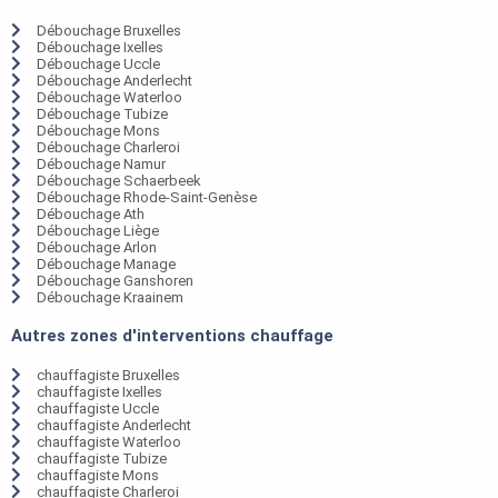
Débouchage Bruxelles
Débouchage Ixelles
Débouchage Uccle
Débouchage Anderlecht
Débouchage Waterloo
Débouchage Tubize
Débouchage Mons
Débouchage Charleroi
Débouchage Namur
Débouchage Schaerbeek
Débouchage Rhode-Saint-Genèse
Débouchage Ath
Débouchage Liège
Débouchage Arlon
Débouchage Manage
Débouchage Ganshoren
Débouchage Kraainem
Autres zones d'interventions chauffage
chauffagiste Bruxelles
chauffagiste Ixelles
chauffagiste Uccle
chauffagiste Anderlecht
chauffagiste Waterloo
chauffagiste Tubize
chauffagiste Mons
chauffagiste Charleroi