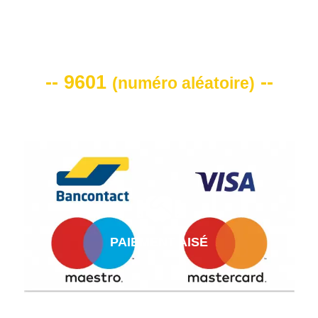
VOTRE CODE DE REMISE -10%
-- 9601
--
(
numéro aléatoire
)
PAIEMENT AISÉ