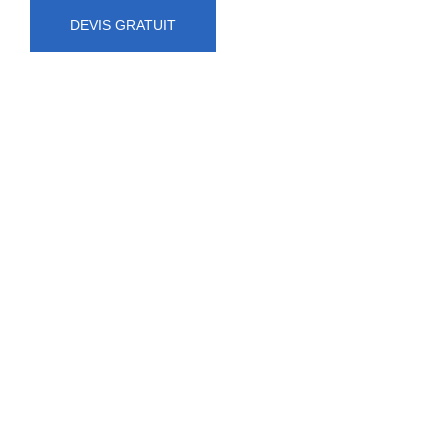
DEVIS GRATUIT
NUMÉRO D'URGENCE
0472 71 86 34