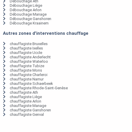
Débouchage Ath
Débouchage Liège
Débouchage Arlon
Débouchage Manage
Débouchage Ganshoren
Débouchage Kraainem
Autres zones d'interventions chauffage
chauffagiste Bruxelles
chauffagiste Ixelles
chauffagiste Uccle
chauffagiste Anderlecht
chauffagiste Waterloo
chauffagiste Tubize
chauffagiste Mons
chauffagiste Charleroi
chauffagiste Namur
chauffagiste Schaerbeek
chauffagiste Rhode-Saint-Genèse
chauffagiste Ath
chauffagiste Liège
chauffagiste Arlon
chauffagiste Manage
chauffagiste Ganshoren
chauffagiste Genval