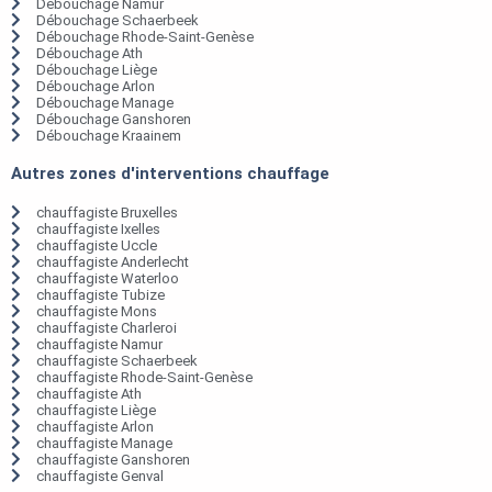
Débouchage Namur
Débouchage Schaerbeek
Débouchage Rhode-Saint-Genèse
Débouchage Ath
Débouchage Liège
Débouchage Arlon
Débouchage Manage
Débouchage Ganshoren
Débouchage Kraainem
Autres zones d'interventions chauffage
chauffagiste Bruxelles
chauffagiste Ixelles
chauffagiste Uccle
chauffagiste Anderlecht
chauffagiste Waterloo
chauffagiste Tubize
chauffagiste Mons
chauffagiste Charleroi
chauffagiste Namur
chauffagiste Schaerbeek
chauffagiste Rhode-Saint-Genèse
chauffagiste Ath
chauffagiste Liège
chauffagiste Arlon
chauffagiste Manage
chauffagiste Ganshoren
chauffagiste Genval