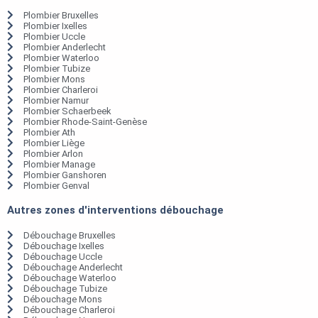
Plombier Bruxelles
Plombier Ixelles
Plombier Uccle
Plombier Anderlecht
Plombier Waterloo
Plombier Tubize
Plombier Mons
Plombier Charleroi
Plombier Namur
Plombier Schaerbeek
Plombier Rhode-Saint-Genèse
Plombier Ath
Plombier Liège
Plombier Arlon
Plombier Manage
Plombier Ganshoren
Plombier Genval
Autres zones d'interventions débouchage
Débouchage Bruxelles
Débouchage Ixelles
Débouchage Uccle
Débouchage Anderlecht
Débouchage Waterloo
Débouchage Tubize
Débouchage Mons
Débouchage Charleroi