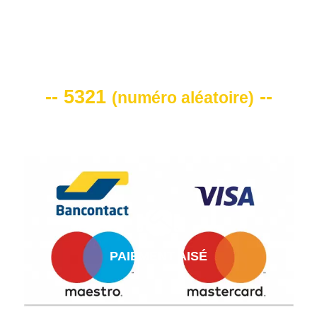
VOTRE CODE DE REMISE -10%
-- 5321
--
(
numéro aléatoire
)
PAIEMENT AISÉ