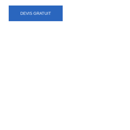
DEVIS GRATUIT
NUMÉRO D'URGENCE
0472 71 86 34