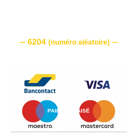
VOTRE CODE DE REMISE -10%
-- 6204
--
(
numéro aléatoire
)
PAIEMENT AISÉ