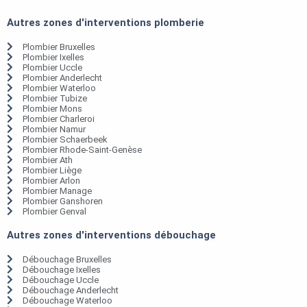
Autres zones d'interventions plomberie
Plombier Bruxelles
Plombier Ixelles
Plombier Uccle
Plombier Anderlecht
Plombier Waterloo
Plombier Tubize
Plombier Mons
Plombier Charleroi
Plombier Namur
Plombier Schaerbeek
Plombier Rhode-Saint-Genèse
Plombier Ath
Plombier Liège
Plombier Arlon
Plombier Manage
Plombier Ganshoren
Plombier Genval
Autres zones d'interventions débouchage
Débouchage Bruxelles
Débouchage Ixelles
Débouchage Uccle
Débouchage Anderlecht
Débouchage Waterloo