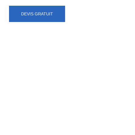
DEVIS GRATUIT
NUMÉRO D'URGENCE
0472 71 86 34