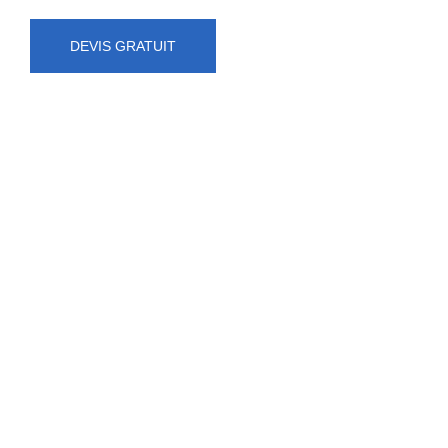
DEVIS GRATUIT
NUMÉRO D'URGENCE
0472 71 86 34