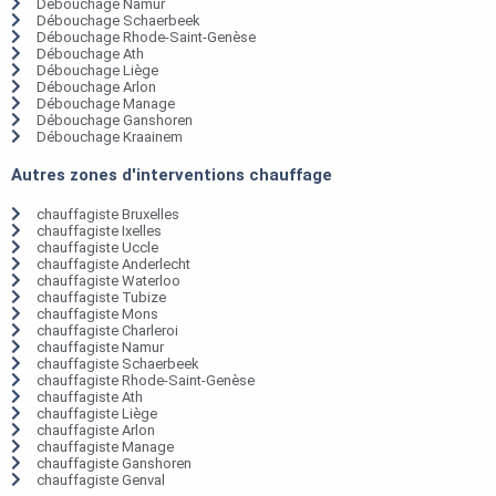
Débouchage Namur
Débouchage Schaerbeek
Débouchage Rhode-Saint-Genèse
Débouchage Ath
Débouchage Liège
Débouchage Arlon
Débouchage Manage
Débouchage Ganshoren
Débouchage Kraainem
Autres zones d'interventions chauffage
chauffagiste Bruxelles
chauffagiste Ixelles
chauffagiste Uccle
chauffagiste Anderlecht
chauffagiste Waterloo
chauffagiste Tubize
chauffagiste Mons
chauffagiste Charleroi
chauffagiste Namur
chauffagiste Schaerbeek
chauffagiste Rhode-Saint-Genèse
chauffagiste Ath
chauffagiste Liège
chauffagiste Arlon
chauffagiste Manage
chauffagiste Ganshoren
chauffagiste Genval