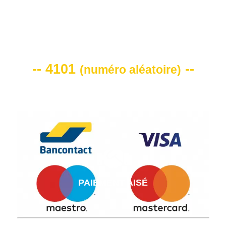
VOTRE CODE DE REMISE -10%
-- 4101
--
(
numéro aléatoire
)
PAIEMENT AISÉ