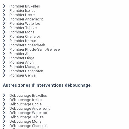
Plombier Bruxelles
Plombier Ixelles
Plombier Uccle
Plombier Anderlecht
Plombier Waterloo
Plombier Tubize
Plombier Mons
Plombier Charleroi
Plombier Namur
Plombier Schaerbeek
Plombier Rhode-Saint-Genèse
Plombier Ath
Plombier Liège
Plombier Arlon
Plombier Manage
Plombier Ganshoren
Plombier Genval
Autres zones d'interventions débouchage
Débouchage Bruxelles
Débouchage Ixelles
Débouchage Uccle
Débouchage Anderlecht
Débouchage Waterloo
Débouchage Tubize
Débouchage Mons
Débouchage Charleroi