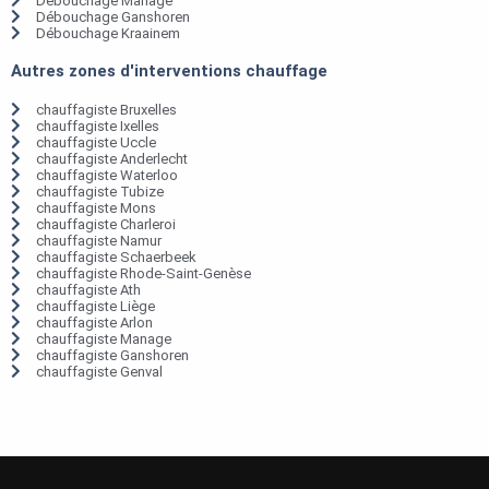
Débouchage Manage
Débouchage Ganshoren
Débouchage Kraainem
Autres zones d'interventions chauffage
chauffagiste Bruxelles
chauffagiste Ixelles
chauffagiste Uccle
chauffagiste Anderlecht
chauffagiste Waterloo
chauffagiste Tubize
chauffagiste Mons
chauffagiste Charleroi
chauffagiste Namur
chauffagiste Schaerbeek
chauffagiste Rhode-Saint-Genèse
chauffagiste Ath
chauffagiste Liège
chauffagiste Arlon
chauffagiste Manage
chauffagiste Ganshoren
chauffagiste Genval