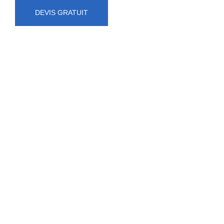
DEVIS GRATUIT
NUMÉRO D'URGENCE
0472 71 86 34