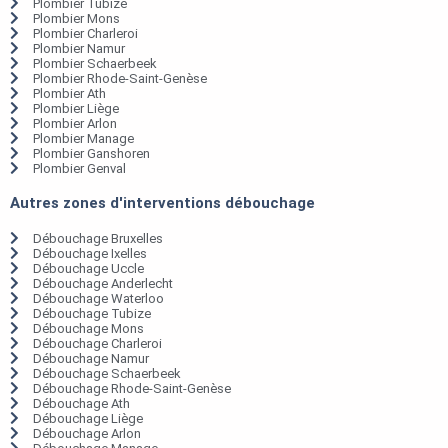
Plombier Tubize
Plombier Mons
Plombier Charleroi
Plombier Namur
Plombier Schaerbeek
Plombier Rhode-Saint-Genèse
Plombier Ath
Plombier Liège
Plombier Arlon
Plombier Manage
Plombier Ganshoren
Plombier Genval
Autres zones d'interventions débouchage
Débouchage Bruxelles
Débouchage Ixelles
Débouchage Uccle
Débouchage Anderlecht
Débouchage Waterloo
Débouchage Tubize
Débouchage Mons
Débouchage Charleroi
Débouchage Namur
Débouchage Schaerbeek
Débouchage Rhode-Saint-Genèse
Débouchage Ath
Débouchage Liège
Débouchage Arlon