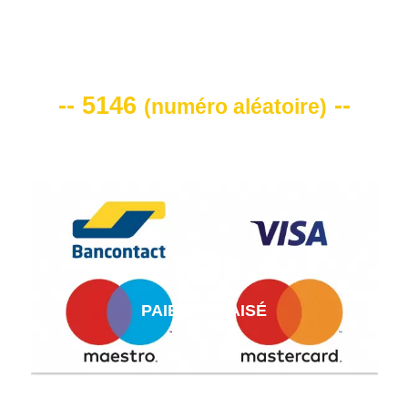
VOTRE CODE DE REMISE -10%
-- 5146
--
(
numéro aléatoire
)
PAIEMENT AISÉ