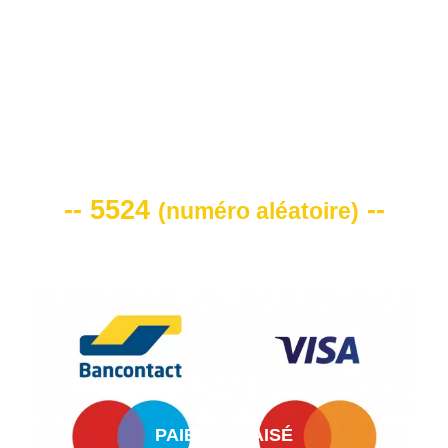
VOTRE CODE DE REMISE -10%
-- 5524
--
(
numéro aléatoire
)
PAIEMENT AISÉ