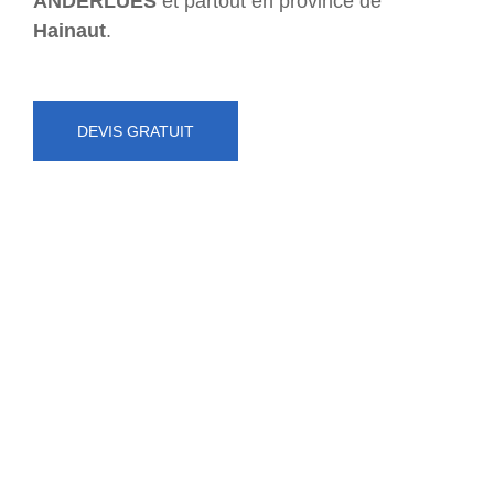
ANDERLUES
et partout en province de
Hainaut
.
DEVIS GRATUIT
NUMÉRO D'URGENCE
0472 71 86 34