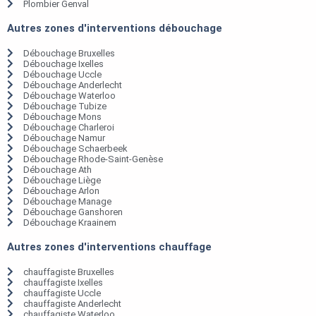
Plombier Genval
Autres zones d'interventions débouchage
Débouchage Bruxelles
Débouchage Ixelles
Débouchage Uccle
Débouchage Anderlecht
Débouchage Waterloo
Débouchage Tubize
Débouchage Mons
Débouchage Charleroi
Débouchage Namur
Débouchage Schaerbeek
Débouchage Rhode-Saint-Genèse
Débouchage Ath
Débouchage Liège
Débouchage Arlon
Débouchage Manage
Débouchage Ganshoren
Débouchage Kraainem
Autres zones d'interventions chauffage
chauffagiste Bruxelles
chauffagiste Ixelles
chauffagiste Uccle
chauffagiste Anderlecht
chauffagiste Waterloo