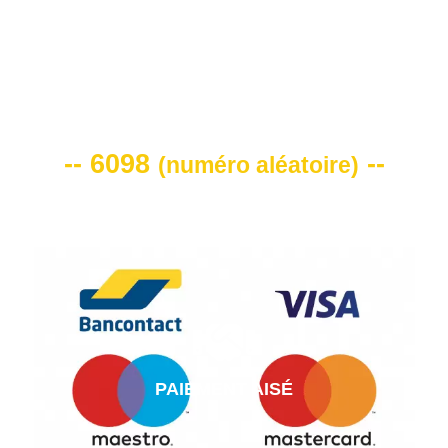
VOTRE CODE DE REMISE -10%
-- 6098
--
(
numéro aléatoire
)
PAIEMENT AISÉ