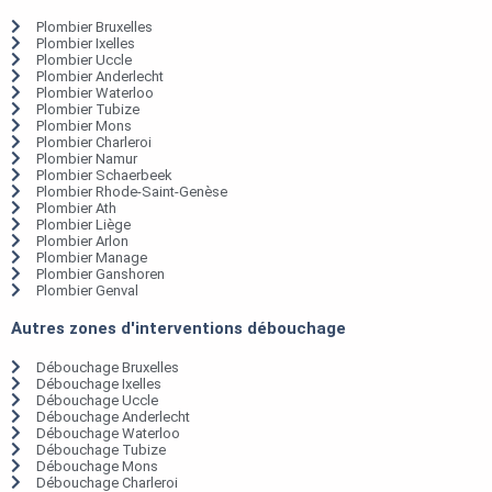
Plombier Bruxelles
Plombier Ixelles
Plombier Uccle
Plombier Anderlecht
Plombier Waterloo
Plombier Tubize
Plombier Mons
Plombier Charleroi
Plombier Namur
Plombier Schaerbeek
Plombier Rhode-Saint-Genèse
Plombier Ath
Plombier Liège
Plombier Arlon
Plombier Manage
Plombier Ganshoren
Plombier Genval
Autres zones d'interventions débouchage
Débouchage Bruxelles
Débouchage Ixelles
Débouchage Uccle
Débouchage Anderlecht
Débouchage Waterloo
Débouchage Tubize
Débouchage Mons
Débouchage Charleroi