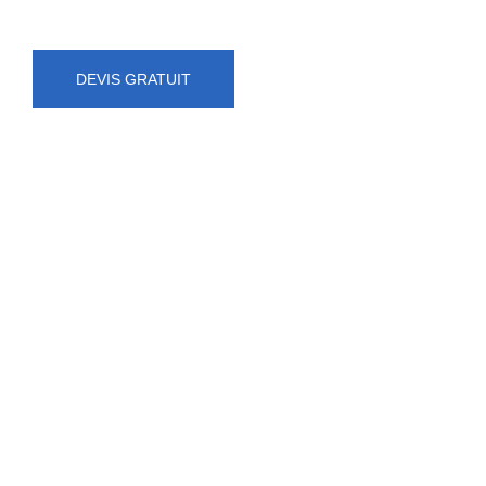
DEVIS GRATUIT
NUMÉRO D'URGENCE
0472 71 86 34