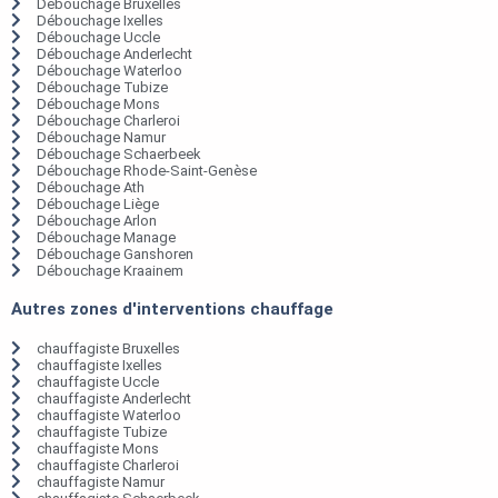
Débouchage Bruxelles
Débouchage Ixelles
Débouchage Uccle
Débouchage Anderlecht
Débouchage Waterloo
Débouchage Tubize
Débouchage Mons
Débouchage Charleroi
Débouchage Namur
Débouchage Schaerbeek
Débouchage Rhode-Saint-Genèse
Débouchage Ath
Débouchage Liège
Débouchage Arlon
Débouchage Manage
Débouchage Ganshoren
Débouchage Kraainem
Autres zones d'interventions chauffage
chauffagiste Bruxelles
chauffagiste Ixelles
chauffagiste Uccle
chauffagiste Anderlecht
chauffagiste Waterloo
chauffagiste Tubize
chauffagiste Mons
chauffagiste Charleroi
chauffagiste Namur