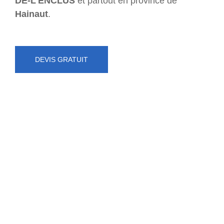
DE-L'ENCLUS
et partout en province de
Hainaut
.
DEVIS GRATUIT
NUMÉRO D'URGENCE
0472 71 86 34