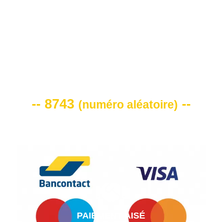
VOTRE CODE DE REMISE -10%
-- 8743
--
(
numéro aléatoire
)
PAIEMENT AISÉ