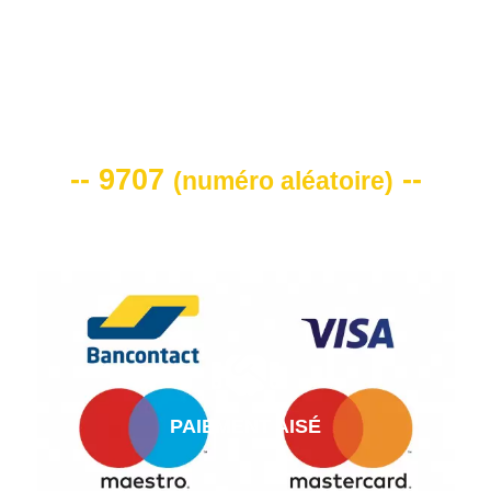
VOTRE CODE DE REMISE -10%
-- 9707
--
(
numéro aléatoire
)
PAIEMENT AISÉ