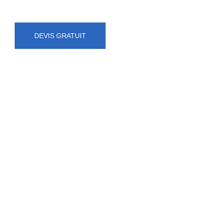
DEVIS GRATUIT
NUMÉRO D'URGENCE
0472 71 86 34