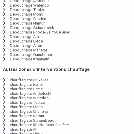
Débouchage Anderlecht
Débouchage Waterloo
Débouchage Tubize
Débouchage Mons
Débouchage Charleroi
Débouchage Namur
Débouchage Schaerbeek
Débouchage Rhode-Saint-Genèse
Débouchage Ath
Débouchage Liège
Débouchage Arlon
Débouchage Manage
Débouchage Ganshoren
Débouchage Kraainem
Autres zones d'interventions chauffage
chauffagiste Bruxelles
chauffagiste Ixelles
chauffagiste Uccle
chauffagiste Anderlecht
chauffagiste Waterloo
chauffagiste Tubize
chauffagiste Mons
chauffagiste Charleroi
chauffagiste Namur
chauffagiste Schaerbeek
chauffagiste Rhode-Saint-Genèse
chauffagiste Ath
chauffagiste Liège