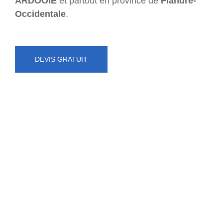
ARDOOIE
et partout en province de
Flandre-
Occidentale
.
DEVIS GRATUIT
NUMÉRO D'URGENCE
0472 71 86 34