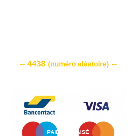
VOTRE CODE DE REMISE -10%
-- 4438
--
(
numéro aléatoire
)
PAIEMENT AISÉ