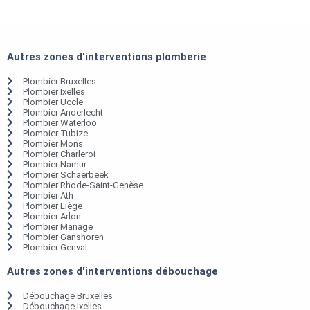
Autres zones d'interventions plomberie
Plombier Bruxelles
Plombier Ixelles
Plombier Uccle
Plombier Anderlecht
Plombier Waterloo
Plombier Tubize
Plombier Mons
Plombier Charleroi
Plombier Namur
Plombier Schaerbeek
Plombier Rhode-Saint-Genèse
Plombier Ath
Plombier Liège
Plombier Arlon
Plombier Manage
Plombier Ganshoren
Plombier Genval
Autres zones d'interventions débouchage
Débouchage Bruxelles
Débouchage Ixelles