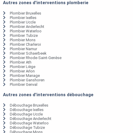
Autres zones d'interventions plomberie
Plombier Bruxelles
Plombier Ixelles
Plombier Uccle
Plombier Anderlecht
Plombier Waterloo
Plombier Tubize
Plombier Mons
Plombier Charleroi
Plombier Namur
Plombier Schaerbeek
Plombier Rhode-Saint-Genèse
Plombier Ath
Plombier Liège
Plombier Arlon
Plombier Manage
Plombier Ganshoren
Plombier Genval
Autres zones d'interventions débouchage
Débouchage Bruxelles
Débouchage Ixelles
Débouchage Uccle
Débouchage Anderlecht
Débouchage Waterloo
Débouchage Tubize
Débouchage Mons