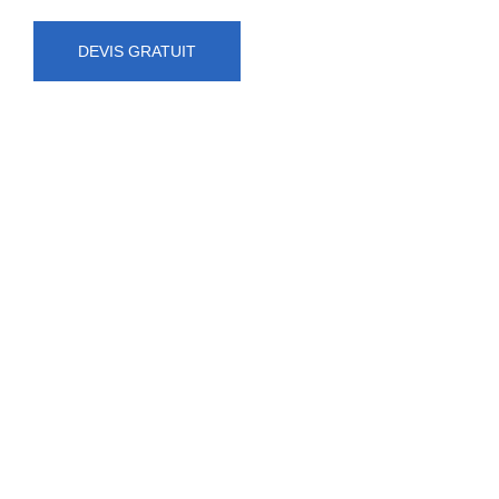
DEVIS GRATUIT
NUMÉRO D'URGENCE
0472 71 86 34