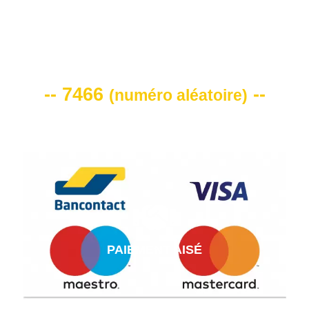
VOTRE CODE DE REMISE -10%
-- 7466
--
(
numéro aléatoire
)
PAIEMENT AISÉ