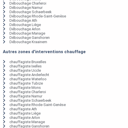
Débouchage Charleroi
Débouchage Namur
Débouchage Schaerbeek
Débouchage Rhode-Saint-Genèse
Débouchage Ath
Débouchage Liège
Débouchage Arlon
Débouchage Manage
Débouchage Ganshoren
Débouchage Kraainem
Autres zones d'interventions chauffage
chauffagiste Bruxelles
chauffagiste Ixelles
chauffagiste Uccle
chauffagiste Anderlecht
chauffagiste Waterloo
chauffagiste Tubize
chauffagiste Mons
chauffagiste Charleroi
chauffagiste Namur
chauffagiste Schaerbeek
chauffagiste Rhode-Saint-Genèse
chauffagiste Ath
chauffagiste Liège
chauffagiste Arlon
chauffagiste Manage
chauffagiste Ganshoren