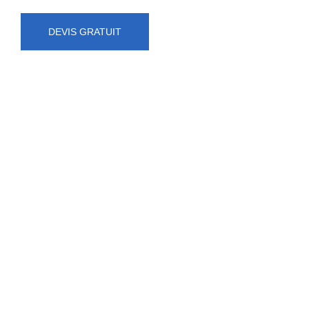
DEVIS GRATUIT
NUMÉRO D'URGENCE
0472 71 86 34