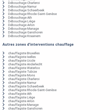
Débouchage Charleroi
Débouchage Namur
Débouchage Schaerbeek
Débouchage Rhode-Saint-Genèse
Débouchage Ath
Débouchage Liège
Débouchage Arlon
Débouchage Manage
Débouchage Ganshoren
Débouchage Kraainem
Autres zones d'interventions chauffage
chauffagiste Bruxelles
chauffagiste Ixelles
chauffagiste Uccle
chauffagiste Anderlecht
chauffagiste Waterloo
chauffagiste Tubize
chauffagiste Mons
chauffagiste Charleroi
chauffagiste Namur
chauffagiste Schaerbeek
chauffagiste Rhode-Saint-Genèse
chauffagiste Ath
chauffagiste Liège
chauffagiste Arlon
chauffagiste Manage
chauffagiste Ganshoren