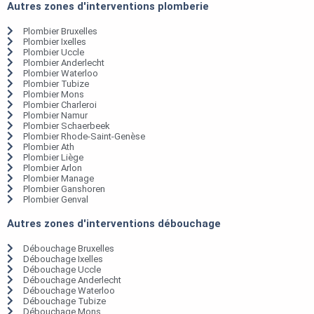
Autres zones d'interventions plomberie
Plombier Bruxelles
Plombier Ixelles
Plombier Uccle
Plombier Anderlecht
Plombier Waterloo
Plombier Tubize
Plombier Mons
Plombier Charleroi
Plombier Namur
Plombier Schaerbeek
Plombier Rhode-Saint-Genèse
Plombier Ath
Plombier Liège
Plombier Arlon
Plombier Manage
Plombier Ganshoren
Plombier Genval
Autres zones d'interventions débouchage
Débouchage Bruxelles
Débouchage Ixelles
Débouchage Uccle
Débouchage Anderlecht
Débouchage Waterloo
Débouchage Tubize
Débouchage Mons