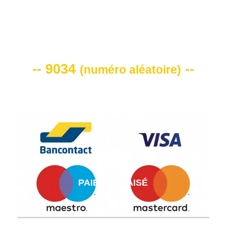
VOTRE CODE DE REMISE -10%
-- 9034
--
(
numéro aléatoire
)
PAIEMENT AISÉ