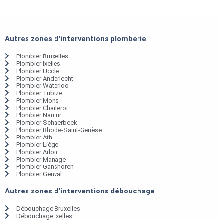
Autres zones d'interventions plomberie
Plombier Bruxelles
Plombier Ixelles
Plombier Uccle
Plombier Anderlecht
Plombier Waterloo
Plombier Tubize
Plombier Mons
Plombier Charleroi
Plombier Namur
Plombier Schaerbeek
Plombier Rhode-Saint-Genèse
Plombier Ath
Plombier Liège
Plombier Arlon
Plombier Manage
Plombier Ganshoren
Plombier Genval
Autres zones d'interventions débouchage
Débouchage Bruxelles
Débouchage Ixelles