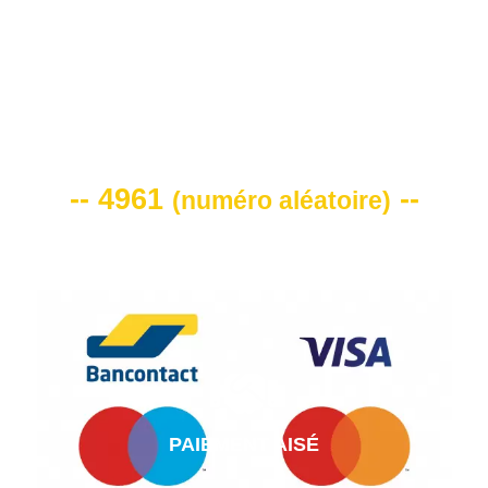
VOTRE CODE DE REMISE -10%
-- 4961
--
(
numéro aléatoire
)
PAIEMENT AISÉ