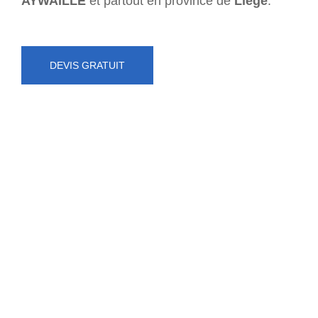
AYWAILLE
et partout en province de
Liège
.
DEVIS GRATUIT
NUMÉRO D'URGENCE
0472 71 86 34