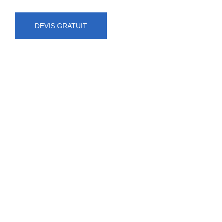
DEVIS GRATUIT
NUMÉRO D'URGENCE
0472 71 86 34