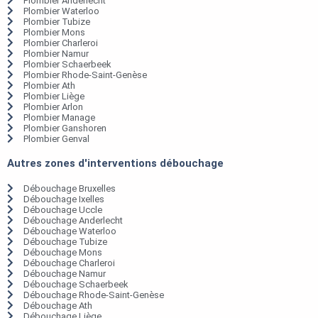
Plombier Anderlecht
Plombier Waterloo
Plombier Tubize
Plombier Mons
Plombier Charleroi
Plombier Namur
Plombier Schaerbeek
Plombier Rhode-Saint-Genèse
Plombier Ath
Plombier Liège
Plombier Arlon
Plombier Manage
Plombier Ganshoren
Plombier Genval
Autres zones d'interventions débouchage
Débouchage Bruxelles
Débouchage Ixelles
Débouchage Uccle
Débouchage Anderlecht
Débouchage Waterloo
Débouchage Tubize
Débouchage Mons
Débouchage Charleroi
Débouchage Namur
Débouchage Schaerbeek
Débouchage Rhode-Saint-Genèse
Débouchage Ath
Débouchage Liège