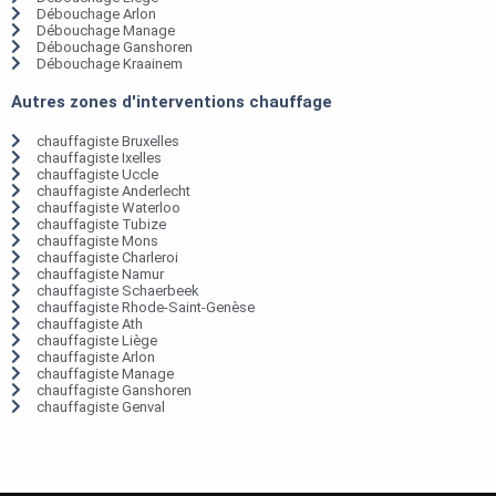
Débouchage Arlon
Débouchage Manage
Débouchage Ganshoren
Débouchage Kraainem
Autres zones d'interventions chauffage
chauffagiste Bruxelles
chauffagiste Ixelles
chauffagiste Uccle
chauffagiste Anderlecht
chauffagiste Waterloo
chauffagiste Tubize
chauffagiste Mons
chauffagiste Charleroi
chauffagiste Namur
chauffagiste Schaerbeek
chauffagiste Rhode-Saint-Genèse
chauffagiste Ath
chauffagiste Liège
chauffagiste Arlon
chauffagiste Manage
chauffagiste Ganshoren
chauffagiste Genval