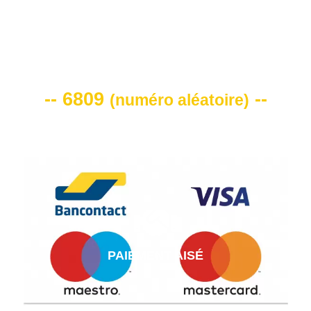
VOTRE CODE DE REMISE -10%
-- 6809
--
(
numéro aléatoire
)
PAIEMENT AISÉ