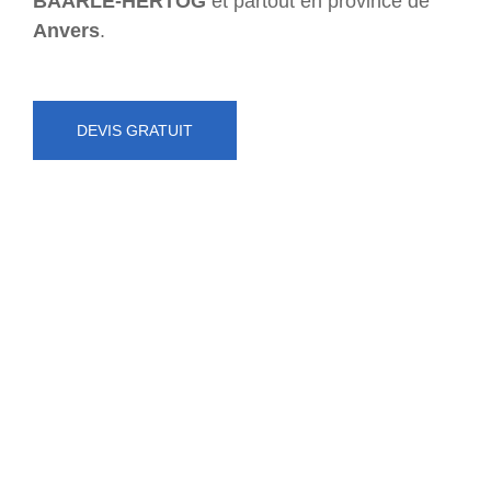
BAARLE-HERTOG
et partout en province de
Anvers
.
DEVIS GRATUIT
NUMÉRO D'URGENCE
0472 71 86 34