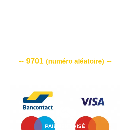
VOTRE CODE DE REMISE -10%
-- 9701
--
(
numéro aléatoire
)
PAIEMENT AISÉ