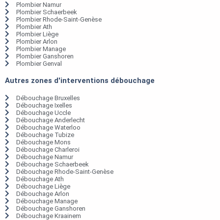
Plombier Namur
Plombier Schaerbeek
Plombier Rhode-Saint-Genèse
Plombier Ath
Plombier Liège
Plombier Arlon
Plombier Manage
Plombier Ganshoren
Plombier Genval
Autres zones d'interventions débouchage
Débouchage Bruxelles
Débouchage Ixelles
Débouchage Uccle
Débouchage Anderlecht
Débouchage Waterloo
Débouchage Tubize
Débouchage Mons
Débouchage Charleroi
Débouchage Namur
Débouchage Schaerbeek
Débouchage Rhode-Saint-Genèse
Débouchage Ath
Débouchage Liège
Débouchage Arlon
Débouchage Manage
Débouchage Ganshoren
Débouchage Kraainem