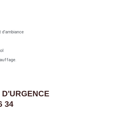
t d'ambiance
ol
auffage.
 D'URGENCE
6 34