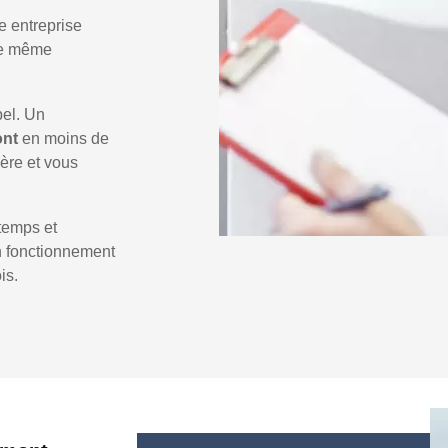
e entreprise
 le même
pel. Un
ont
en moins de
ière et vous
temps et
un fonctionnement
is.