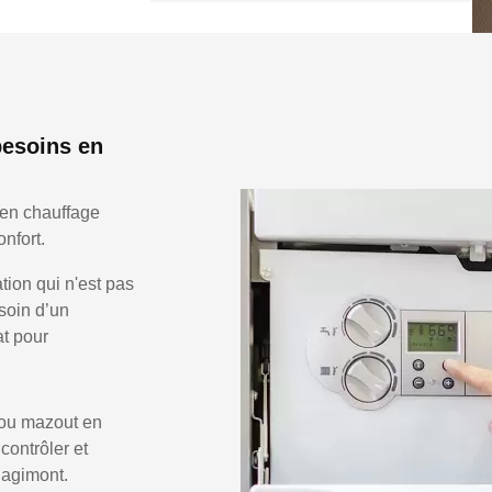
besoins en
 en chauffage
nfort.
ion qui n'est pas
soin d’un
at pour
 ou mazout en
 contrôler et
Bagimont.