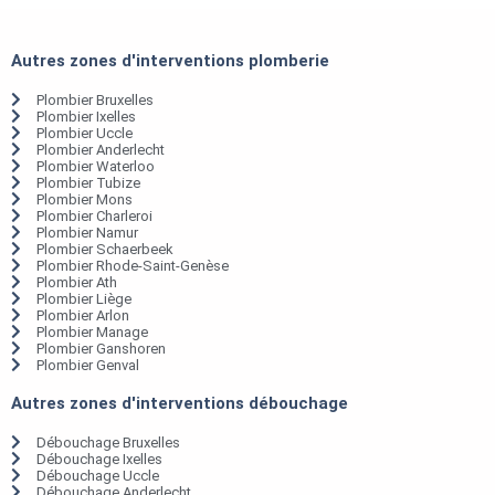
Autres zones d'interventions plomberie
Plombier Bruxelles
Plombier Ixelles
Plombier Uccle
Plombier Anderlecht
Plombier Waterloo
Plombier Tubize
Plombier Mons
Plombier Charleroi
Plombier Namur
Plombier Schaerbeek
Plombier Rhode-Saint-Genèse
Plombier Ath
Plombier Liège
Plombier Arlon
Plombier Manage
Plombier Ganshoren
Plombier Genval
Autres zones d'interventions débouchage
Débouchage Bruxelles
Débouchage Ixelles
Débouchage Uccle
Débouchage Anderlecht