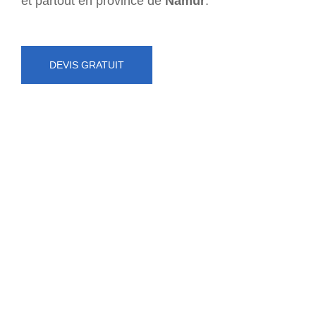
et partout en province de
Namur
.
DEVIS GRATUIT
NUMÉRO D'URGENCE
0472 71 86 34