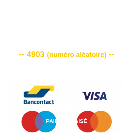
VOTRE CODE DE REMISE -10%
-- 4903
--
(
numéro aléatoire
)
PAIEMENT AISÉ