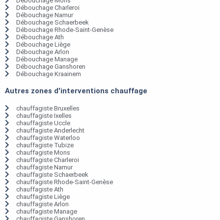
Débouchage Mons
Débouchage Charleroi
Débouchage Namur
Débouchage Schaerbeek
Débouchage Rhode-Saint-Genèse
Débouchage Ath
Débouchage Liège
Débouchage Arlon
Débouchage Manage
Débouchage Ganshoren
Débouchage Kraainem
Autres zones d'interventions chauffage
chauffagiste Bruxelles
chauffagiste Ixelles
chauffagiste Uccle
chauffagiste Anderlecht
chauffagiste Waterloo
chauffagiste Tubize
chauffagiste Mons
chauffagiste Charleroi
chauffagiste Namur
chauffagiste Schaerbeek
chauffagiste Rhode-Saint-Genèse
chauffagiste Ath
chauffagiste Liège
chauffagiste Arlon
chauffagiste Manage
chauffagiste Ganshoren