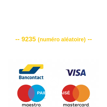
VOTRE CODE DE REMISE -10%
-- 9235
--
(
numéro aléatoire
)
PAIEMENT AISÉ