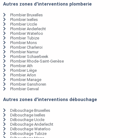
Autres zones d'interventions plomberie
Plombier Bruxelles
Plombier Ixelles
Plombier Uccle
Plombier Anderlecht
Plombier Waterloo
Plombier Tubize
Plombier Mons
Plombier Charleroi
Plombier Namur
Plombier Schaerbeek
Plombier Rhode-Saint-Genèse
Plombier Ath
Plombier Liège
Plombier Arlon
Plombier Manage
Plombier Ganshoren
Plombier Genval
Autres zones d'interventions débouchage
Débouchage Bruxelles
Débouchage Ixelles
Débouchage Uccle
Débouchage Anderlecht
Débouchage Waterloo
Débouchage Tubize