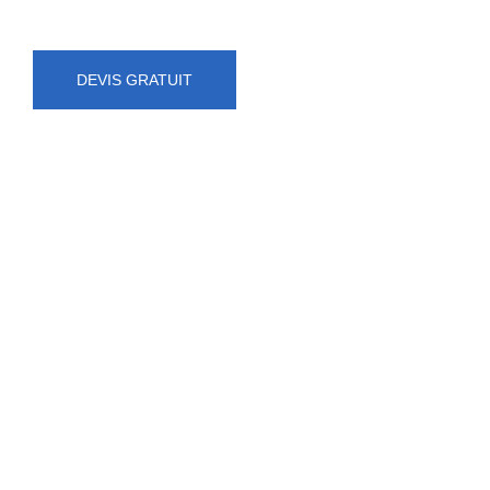
DEVIS GRATUIT
NUMÉRO D'URGENCE
0472 71 86 34