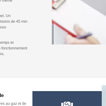
 le même
pel. Un
 moins de 45 min
vous
temps et
un fonctionnement
is.
de
es au gaz et de