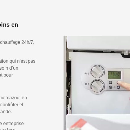
oins en
 chauffage 24h/7,
ion qui n'est pas
soin d’un
at pour
 ou mazout en
 contrôler et
Bande.
e entreprise