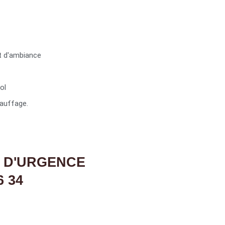
t d'ambiance
ol
auffage.
 D'URGENCE
6 34