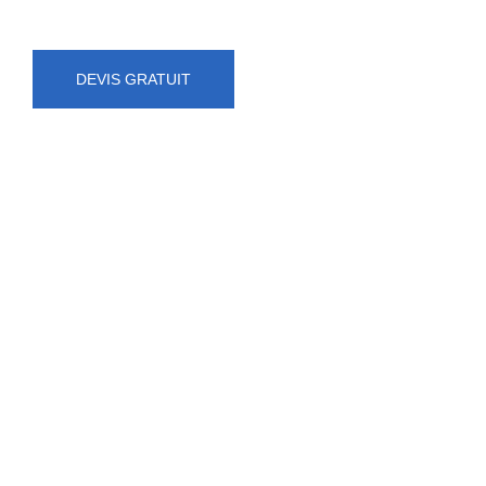
DEVIS GRATUIT
NUMÉRO D'URGENCE
0472 71 86 34