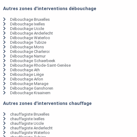
Autres zones d'interventions débouchage
Débouchage Bruxelles
Débouchage Ixelles
Débouchage Uccle
Débouchage Anderlecht
Débouchage Waterloo
Débouchage Tubize
Débouchage Mons
Débouchage Charleroi
Débouchage Namur
Débouchage Schaerbeek
Débouchage Rhode-Saint-Genèse
Débouchage Ath
Débouchage Liège
Débouchage Arlon
Débouchage Manage
Débouchage Ganshoren
Débouchage Kraainem
Autres zones d'interventions chauffage
chauffagiste Bruxelles
chauffagiste Ixelles
chauffagiste Uccle
chauffagiste Anderlecht
chauffagiste Waterloo