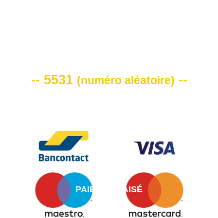
VOTRE CODE DE REMISE -10%
-- 5531
--
(
numéro aléatoire
)
PAIEMENT AISÉ