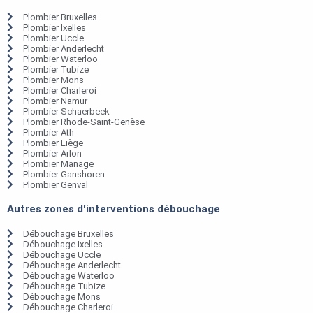
Plombier Bruxelles
Plombier Ixelles
Plombier Uccle
Plombier Anderlecht
Plombier Waterloo
Plombier Tubize
Plombier Mons
Plombier Charleroi
Plombier Namur
Plombier Schaerbeek
Plombier Rhode-Saint-Genèse
Plombier Ath
Plombier Liège
Plombier Arlon
Plombier Manage
Plombier Ganshoren
Plombier Genval
Autres zones d'interventions débouchage
Débouchage Bruxelles
Débouchage Ixelles
Débouchage Uccle
Débouchage Anderlecht
Débouchage Waterloo
Débouchage Tubize
Débouchage Mons
Débouchage Charleroi