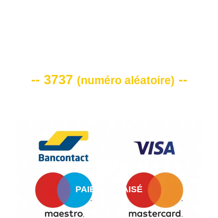
VOTRE CODE DE REMISE -10%
-- 3737
--
(
numéro aléatoire
)
PAIEMENT AISÉ