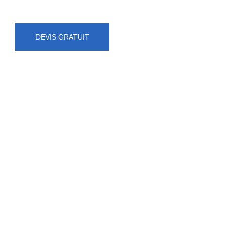
DEVIS GRATUIT
NUMÉRO D'URGENCE
0472 71 86 34