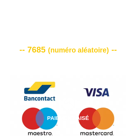
VOTRE CODE DE REMISE -10%
-- 7685
--
(
numéro aléatoire
)
PAIEMENT AISÉ