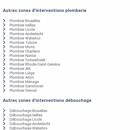
Autres zones d'interventions plomberie
Plombier Bruxelles
Plombier Ixelles
Plombier Uccle
Plombier Anderlecht
Plombier Waterloo
Plombier Tubize
Plombier Mons
Plombier Charleroi
Plombier Namur
Plombier Schaerbeek
Plombier Rhode-Saint-Genèse
Plombier Ath
Plombier Liège
Plombier Arlon
Plombier Manage
Plombier Ganshoren
Plombier Genval
Autres zones d'interventions débouchage
Débouchage Bruxelles
Débouchage Ixelles
Débouchage Uccle
Débouchage Anderlecht
Débouchage Waterloo