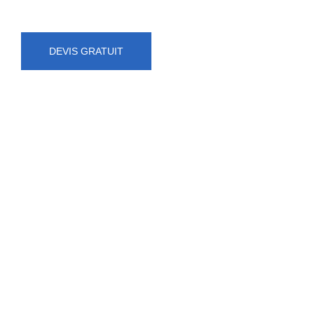
DEVIS GRATUIT
NUMÉRO D'URGENCE
0472 71 86 34