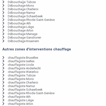
Débouchage Tubize
Débouchage Mons
Débouchage Charleroi
Débouchage Namur
Débouchage Schaerbeek
Débouchage Rhode-Saint-Genèse
Débouchage Ath
Débouchage Liège
Débouchage Arlon
Débouchage Manage
Débouchage Ganshoren
Débouchage Kraainem
Autres zones d'interventions chauffage
chauffagiste Bruxelles
chauffagiste Ixelles
chauffagiste Uccle
chauffagiste Anderlecht
chauffagiste Waterloo
chauffagiste Tubize
chauffagiste Mons
chauffagiste Charleroi
chauffagiste Namur
chauffagiste Schaerbeek
chauffagiste Rhode-Saint-Genèse
chauffagiste Ath
chauffagiste Liège
chauffagiste Arlon