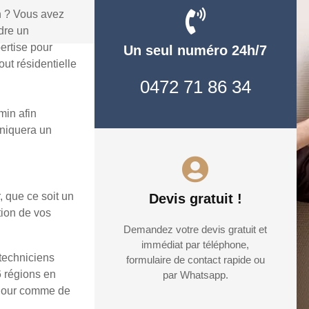
n ? Vous avez
dre un
ertise pour
Un seul numéro 24h/7
ut résidentielle
0472 71 86 34
min afin
uniquera un
, que ce soit un
Devis gratuit !
tion de vos
Demandez votre devis gratuit et
immédiat par téléphone,
 techniciens
formulaire de contact rapide ou
6 régions en
par Whatsapp.
e jour comme de