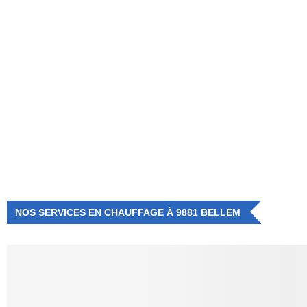
NUMÉRO D'URGENCE
0472 71 86 34
NOS SERVICES EN CHAUFFAGE À 9881 BELLEM