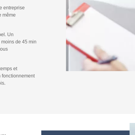
e entreprise
 le même
pel. Un
 moins de 45 min
vous
temps et
un fonctionnement
is.