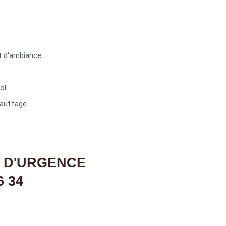
t d'ambiance
ol
auffage.
 D'URGENCE
6 34