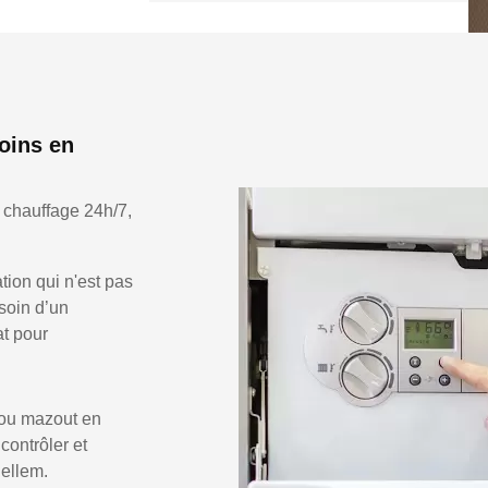
oins en
 chauffage 24h/7,
ion qui n'est pas
soin d’un
at pour
 ou mazout en
 contrôler et
Bellem.