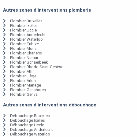
Autres zones d'interventions plomberie
Plombier Bruxelles
Plombier Ixelles
Plombier Uccle
Plombier Anderlecht
Plombier Waterloo
Plombier Tubize
Plombier Mons
Plombier Charleroi
Plombier Namur
Plombier Schaerbeek
Plombier Rhode-Saint-Genèse
Plombier Ath
Plombier Liège
Plombier Arlon
Plombier Manage
Plombier Ganshoren
Plombier Genval
Autres zones d'interventions débouchage
Débouchage Bruxelles
Débouchage Ixelles
Débouchage Uccle
Débouchage Anderlecht
Débouchage Waterloo