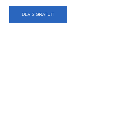
DEVIS GRATUIT
NUMÉRO D'URGENCE
0472 71 86 34