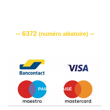
VOTRE CODE DE REMISE -10%
-- 6372
--
(
numéro aléatoire
)
PAIEMENT AISÉ