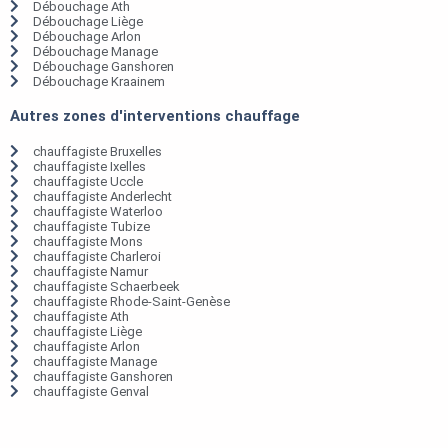
Débouchage Ath
Débouchage Liège
Débouchage Arlon
Débouchage Manage
Débouchage Ganshoren
Débouchage Kraainem
Autres zones d'interventions chauffage
chauffagiste Bruxelles
chauffagiste Ixelles
chauffagiste Uccle
chauffagiste Anderlecht
chauffagiste Waterloo
chauffagiste Tubize
chauffagiste Mons
chauffagiste Charleroi
chauffagiste Namur
chauffagiste Schaerbeek
chauffagiste Rhode-Saint-Genèse
chauffagiste Ath
chauffagiste Liège
chauffagiste Arlon
chauffagiste Manage
chauffagiste Ganshoren
chauffagiste Genval