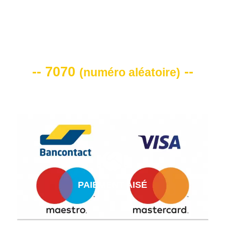
VOTRE CODE DE REMISE -10%
-- 7070
--
(
numéro aléatoire
)
PAIEMENT AISÉ