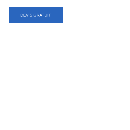
DEVIS GRATUIT
NUMÉRO D'URGENCE
0472 71 86 34