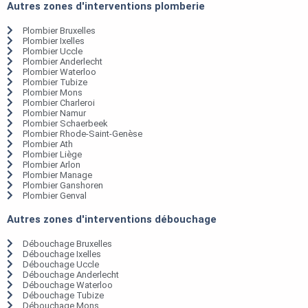
Autres zones d'interventions plomberie
Plombier Bruxelles
Plombier Ixelles
Plombier Uccle
Plombier Anderlecht
Plombier Waterloo
Plombier Tubize
Plombier Mons
Plombier Charleroi
Plombier Namur
Plombier Schaerbeek
Plombier Rhode-Saint-Genèse
Plombier Ath
Plombier Liège
Plombier Arlon
Plombier Manage
Plombier Ganshoren
Plombier Genval
Autres zones d'interventions débouchage
Débouchage Bruxelles
Débouchage Ixelles
Débouchage Uccle
Débouchage Anderlecht
Débouchage Waterloo
Débouchage Tubize
Débouchage Mons