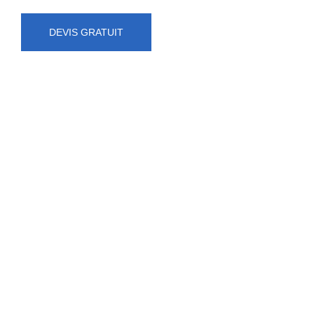
DEVIS GRATUIT
NUMÉRO D'URGENCE
0472 71 86 34