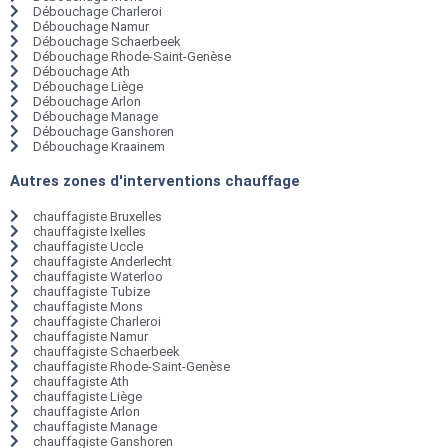
Débouchage Charleroi
Débouchage Namur
Débouchage Schaerbeek
Débouchage Rhode-Saint-Genèse
Débouchage Ath
Débouchage Liège
Débouchage Arlon
Débouchage Manage
Débouchage Ganshoren
Débouchage Kraainem
Autres zones d'interventions chauffage
chauffagiste Bruxelles
chauffagiste Ixelles
chauffagiste Uccle
chauffagiste Anderlecht
chauffagiste Waterloo
chauffagiste Tubize
chauffagiste Mons
chauffagiste Charleroi
chauffagiste Namur
chauffagiste Schaerbeek
chauffagiste Rhode-Saint-Genèse
chauffagiste Ath
chauffagiste Liège
chauffagiste Arlon
chauffagiste Manage
chauffagiste Ganshoren