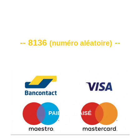
VOTRE CODE DE REMISE -10%
-- 8136
--
(
numéro aléatoire
)
PAIEMENT AISÉ