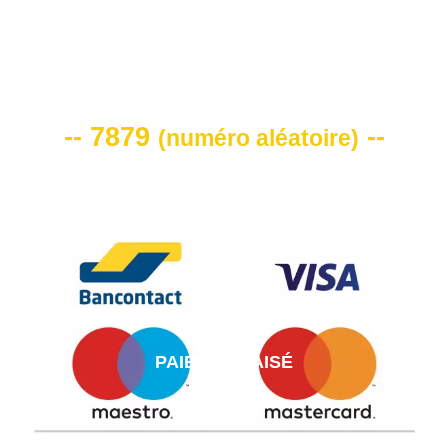
VOTRE CODE DE REMISE -10%
-- 7879
--
(
numéro aléatoire
)
PAIEMENT AISÉ