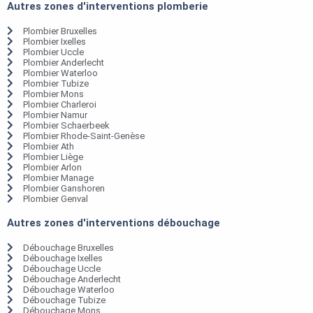
Autres zones d'interventions plomberie
Plombier Bruxelles
Plombier Ixelles
Plombier Uccle
Plombier Anderlecht
Plombier Waterloo
Plombier Tubize
Plombier Mons
Plombier Charleroi
Plombier Namur
Plombier Schaerbeek
Plombier Rhode-Saint-Genèse
Plombier Ath
Plombier Liège
Plombier Arlon
Plombier Manage
Plombier Ganshoren
Plombier Genval
Autres zones d'interventions débouchage
Débouchage Bruxelles
Débouchage Ixelles
Débouchage Uccle
Débouchage Anderlecht
Débouchage Waterloo
Débouchage Tubize
Débouchage Mons