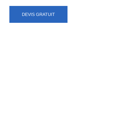
DEVIS GRATUIT
NUMÉRO D'URGENCE
0472 71 86 34