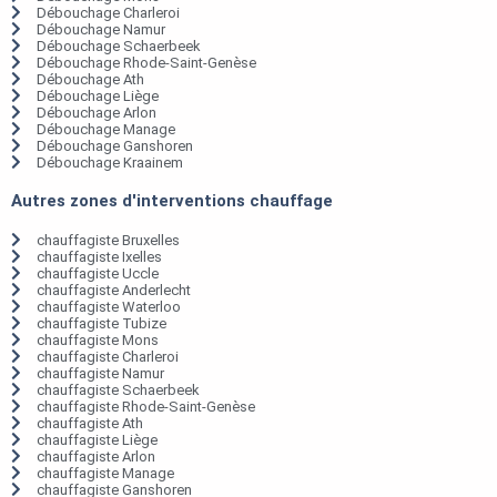
Débouchage Charleroi
Débouchage Namur
Débouchage Schaerbeek
Débouchage Rhode-Saint-Genèse
Débouchage Ath
Débouchage Liège
Débouchage Arlon
Débouchage Manage
Débouchage Ganshoren
Débouchage Kraainem
Autres zones d'interventions chauffage
chauffagiste Bruxelles
chauffagiste Ixelles
chauffagiste Uccle
chauffagiste Anderlecht
chauffagiste Waterloo
chauffagiste Tubize
chauffagiste Mons
chauffagiste Charleroi
chauffagiste Namur
chauffagiste Schaerbeek
chauffagiste Rhode-Saint-Genèse
chauffagiste Ath
chauffagiste Liège
chauffagiste Arlon
chauffagiste Manage
chauffagiste Ganshoren