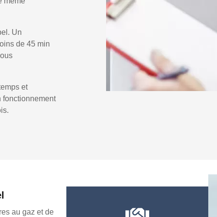
 le même
pel. Un
oins de 45 min
vous
temps et
un fonctionnement
is.
l
es au gaz et de