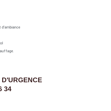
t d'ambiance
ol
auffage.
 D'URGENCE
6 34