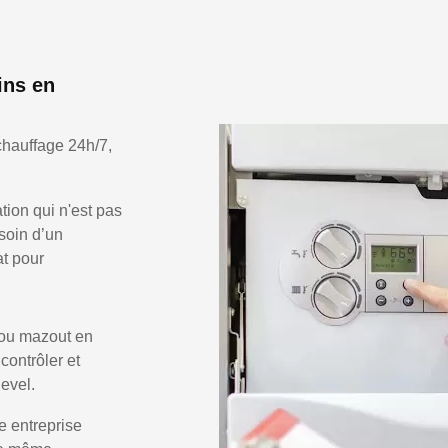
ins en
chauffage 24h/7,
ion qui n'est pas
soin d’un
at pour
 ou mazout en
 contrôler et
evel.
e entreprise