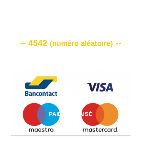
VOTRE CODE DE REMISE -10%
-- 4542
--
(
numéro aléatoire
)
PAIEMENT AISÉ