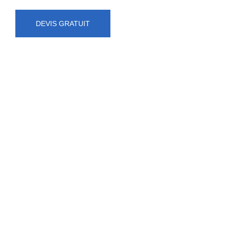
DEVIS GRATUIT
NUMÉRO D'URGENCE
0472 71 86 34