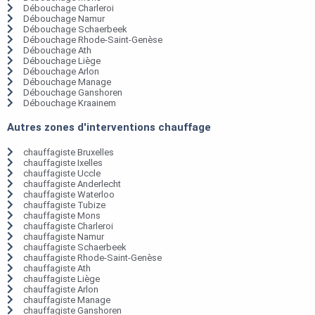
Débouchage Charleroi
Débouchage Namur
Débouchage Schaerbeek
Débouchage Rhode-Saint-Genèse
Débouchage Ath
Débouchage Liège
Débouchage Arlon
Débouchage Manage
Débouchage Ganshoren
Débouchage Kraainem
Autres zones d'interventions chauffage
chauffagiste Bruxelles
chauffagiste Ixelles
chauffagiste Uccle
chauffagiste Anderlecht
chauffagiste Waterloo
chauffagiste Tubize
chauffagiste Mons
chauffagiste Charleroi
chauffagiste Namur
chauffagiste Schaerbeek
chauffagiste Rhode-Saint-Genèse
chauffagiste Ath
chauffagiste Liège
chauffagiste Arlon
chauffagiste Manage
chauffagiste Ganshoren