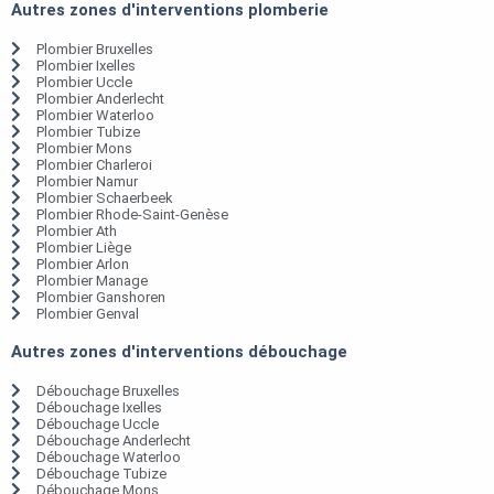
Autres zones d'interventions plomberie
Plombier Bruxelles
Plombier Ixelles
Plombier Uccle
Plombier Anderlecht
Plombier Waterloo
Plombier Tubize
Plombier Mons
Plombier Charleroi
Plombier Namur
Plombier Schaerbeek
Plombier Rhode-Saint-Genèse
Plombier Ath
Plombier Liège
Plombier Arlon
Plombier Manage
Plombier Ganshoren
Plombier Genval
Autres zones d'interventions débouchage
Débouchage Bruxelles
Débouchage Ixelles
Débouchage Uccle
Débouchage Anderlecht
Débouchage Waterloo
Débouchage Tubize
Débouchage Mons