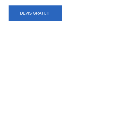
DEVIS GRATUIT
NUMÉRO D'URGENCE
0472 71 86 34