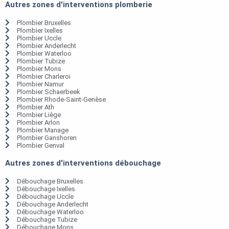
Autres zones d'interventions plomberie
Plombier Bruxelles
Plombier Ixelles
Plombier Uccle
Plombier Anderlecht
Plombier Waterloo
Plombier Tubize
Plombier Mons
Plombier Charleroi
Plombier Namur
Plombier Schaerbeek
Plombier Rhode-Saint-Genèse
Plombier Ath
Plombier Liège
Plombier Arlon
Plombier Manage
Plombier Ganshoren
Plombier Genval
Autres zones d'interventions débouchage
Débouchage Bruxelles
Débouchage Ixelles
Débouchage Uccle
Débouchage Anderlecht
Débouchage Waterloo
Débouchage Tubize
Débouchage Mons