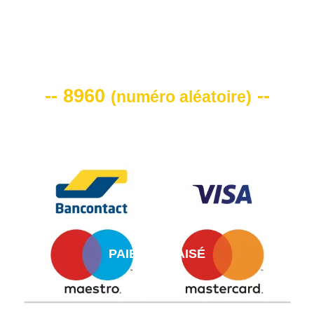
VOTRE CODE DE REMISE -10%
-- 8960
--
(
numéro aléatoire
)
PAIEMENT AISÉ