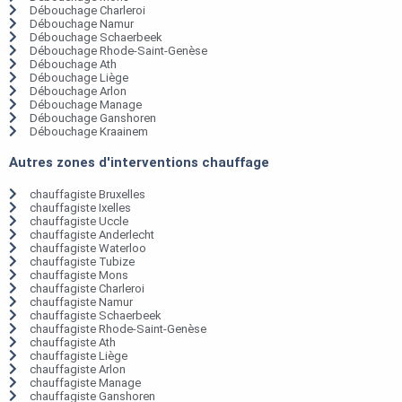
Débouchage Charleroi
Débouchage Namur
Débouchage Schaerbeek
Débouchage Rhode-Saint-Genèse
Débouchage Ath
Débouchage Liège
Débouchage Arlon
Débouchage Manage
Débouchage Ganshoren
Débouchage Kraainem
Autres zones d'interventions chauffage
chauffagiste Bruxelles
chauffagiste Ixelles
chauffagiste Uccle
chauffagiste Anderlecht
chauffagiste Waterloo
chauffagiste Tubize
chauffagiste Mons
chauffagiste Charleroi
chauffagiste Namur
chauffagiste Schaerbeek
chauffagiste Rhode-Saint-Genèse
chauffagiste Ath
chauffagiste Liège
chauffagiste Arlon
chauffagiste Manage
chauffagiste Ganshoren