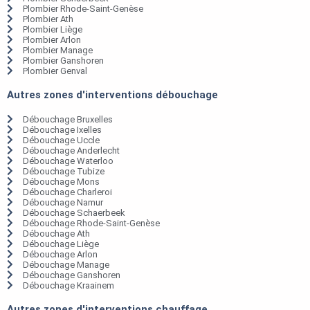
Plombier Rhode-Saint-Genèse
Plombier Ath
Plombier Liège
Plombier Arlon
Plombier Manage
Plombier Ganshoren
Plombier Genval
Autres zones d'interventions débouchage
Débouchage Bruxelles
Débouchage Ixelles
Débouchage Uccle
Débouchage Anderlecht
Débouchage Waterloo
Débouchage Tubize
Débouchage Mons
Débouchage Charleroi
Débouchage Namur
Débouchage Schaerbeek
Débouchage Rhode-Saint-Genèse
Débouchage Ath
Débouchage Liège
Débouchage Arlon
Débouchage Manage
Débouchage Ganshoren
Débouchage Kraainem
Autres zones d'interventions chauffage