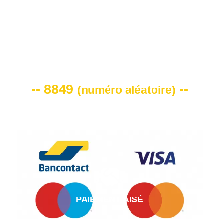
VOTRE CODE DE REMISE -10%
-- 8849
--
(
numéro aléatoire
)
PAIEMENT AISÉ