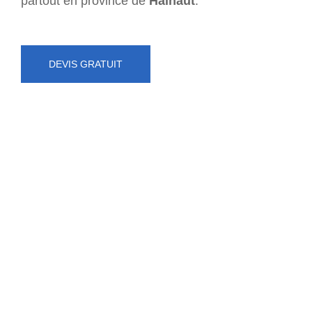
partout en province de
Hainaut
.
DEVIS GRATUIT
NUMÉRO D'URGENCE
0472 71 86 34