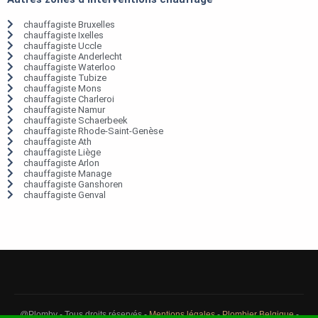
chauffagiste Bruxelles
chauffagiste Ixelles
chauffagiste Uccle
chauffagiste Anderlecht
chauffagiste Waterloo
chauffagiste Tubize
chauffagiste Mons
chauffagiste Charleroi
chauffagiste Namur
chauffagiste Schaerbeek
chauffagiste Rhode-Saint-Genèse
chauffagiste Ath
chauffagiste Liège
chauffagiste Arlon
chauffagiste Manage
chauffagiste Ganshoren
chauffagiste Genval
@Plomby - Tous droits réservés -
Mentions légales
-
Plombier Belgique
-