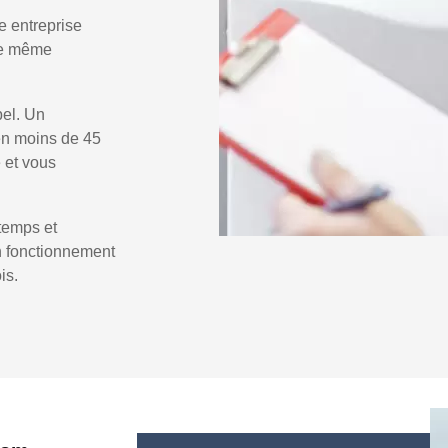
e entreprise
 le même
pel. Un
n moins de 45
e et vous
temps et
un fonctionnement
is.