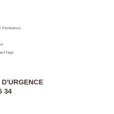
t d'ambiance
ol
auffage.
 D'URGENCE
6 34