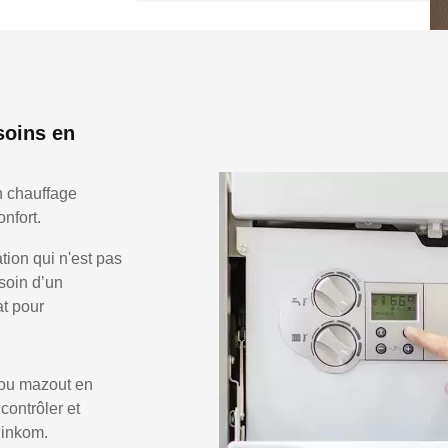
soins en
n chauffage
nfort.
ion qui n'est pas
soin d’un
at pour
 ou mazout en
 contrôler et
Binkom.