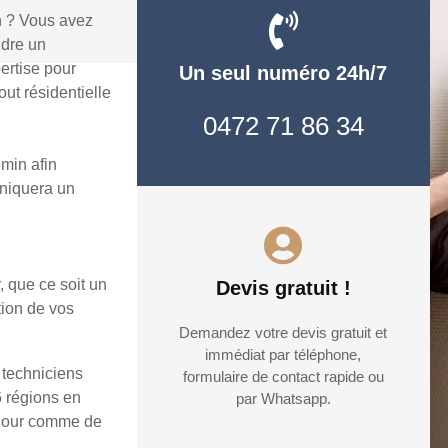
n ? Vous avez
udre un
ertise pour
Un seul numéro 24h/7
ut résidentielle
0472 71 86 34
min afin
uniquera un
, que ce soit un
Devis gratuit !
tion de vos
Demandez votre devis gratuit et
immédiat par téléphone,
 techniciens
formulaire de contact rapide ou
6 régions en
par Whatsapp.
e jour comme de