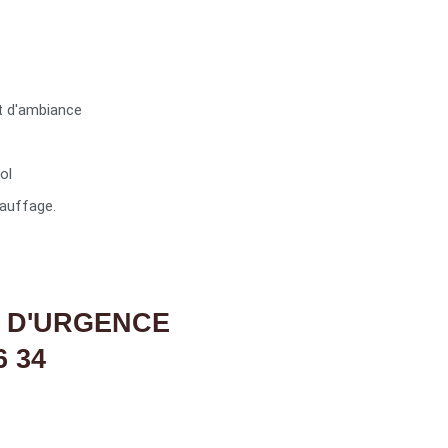
t d'ambiance
ol
auffage.
 D'URGENCE
6 34