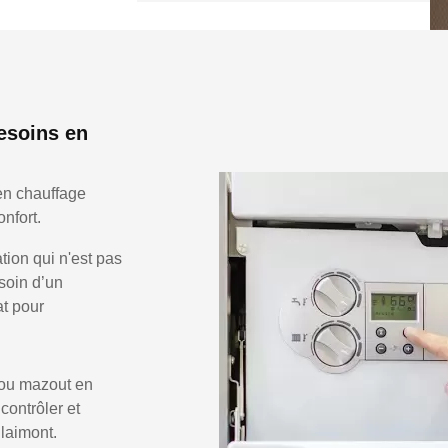
esoins en
en chauffage
nfort.
ion qui n'est pas
soin d’un
at pour
 ou mazout en
 contrôler et
Blaimont.