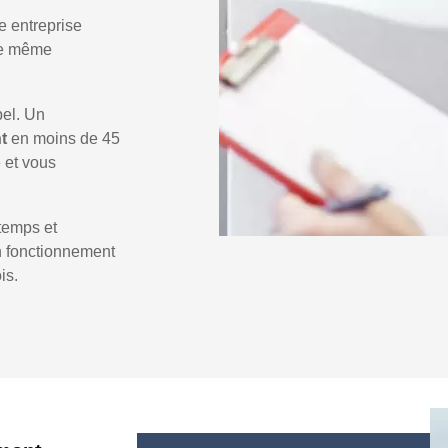
e entreprise
 le même
pel. Un
nt
en moins de 45
e et vous
temps et
un fonctionnement
is.