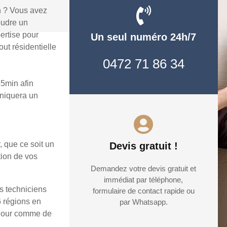
n ? Vous avez
oudre un
ertise pour
Un seul numéro 24h/7
ut résidentielle
0472 71 86 34
5min afin
uniquera un
, que ce soit un
Devis gratuit !
tion de vos
Demandez votre devis gratuit et
immédiat par téléphone,
s techniciens
formulaire de contact rapide ou
6 régions en
par Whatsapp.
e jour comme de