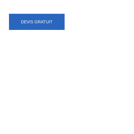
DEVIS GRATUIT
NUMÉRO D'URGENCE
0472 71 86 34