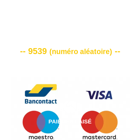
VOTRE CODE DE REMISE -10%
-- 9539
--
(
numéro aléatoire
)
PAIEMENT AISÉ