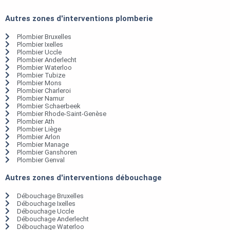
Autres zones d'interventions plomberie
Plombier Bruxelles
Plombier Ixelles
Plombier Uccle
Plombier Anderlecht
Plombier Waterloo
Plombier Tubize
Plombier Mons
Plombier Charleroi
Plombier Namur
Plombier Schaerbeek
Plombier Rhode-Saint-Genèse
Plombier Ath
Plombier Liège
Plombier Arlon
Plombier Manage
Plombier Ganshoren
Plombier Genval
Autres zones d'interventions débouchage
Débouchage Bruxelles
Débouchage Ixelles
Débouchage Uccle
Débouchage Anderlecht
Débouchage Waterloo