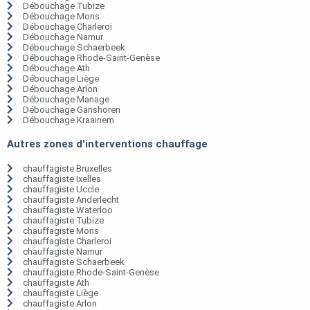
Débouchage Tubize
Débouchage Mons
Débouchage Charleroi
Débouchage Namur
Débouchage Schaerbeek
Débouchage Rhode-Saint-Genèse
Débouchage Ath
Débouchage Liège
Débouchage Arlon
Débouchage Manage
Débouchage Ganshoren
Débouchage Kraainem
Autres zones d'interventions chauffage
chauffagiste Bruxelles
chauffagiste Ixelles
chauffagiste Uccle
chauffagiste Anderlecht
chauffagiste Waterloo
chauffagiste Tubize
chauffagiste Mons
chauffagiste Charleroi
chauffagiste Namur
chauffagiste Schaerbeek
chauffagiste Rhode-Saint-Genèse
chauffagiste Ath
chauffagiste Liège
chauffagiste Arlon