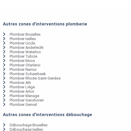
Autres zones d'interventions plomberie
Plombier Bruxelles
Plombier Ixelles
Plombier Uccle
Plombier Anderlecht
Plombier Waterloo
Plombier Tubize
Plombier Mons
Plombier Charleroi
Plombier Namur
Plombier Schaerbeek
Plombier Rhode-Saint-Genèse
Plombier Ath
Plombier Liège
Plombier Arlon
Plombier Manage
Plombier Ganshoren
Plombier Genval
Autres zones d'interventions débouchage
Débouchage Bruxelles
Débouchage Ixelles