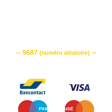
VOTRE CODE DE REMISE -10%
-- 9687
--
(
numéro aléatoire
)
PAIEMENT AISÉ