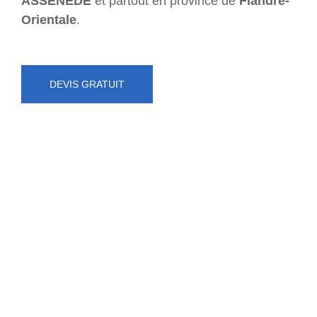
ASSENEDE
et partout en province de
Flandre-
Orientale
.
DEVIS GRATUIT
NUMÉRO D'URGENCE
0472 71 86 34