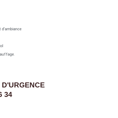
t d'ambiance
ol
auffage.
 D'URGENCE
6 34