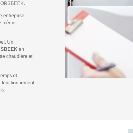
te BORSBEEK.
e entreprise
 le même
pel. Un
RSBEEK
en
tre chaudière et
.
temps et
un fonctionnement
is.