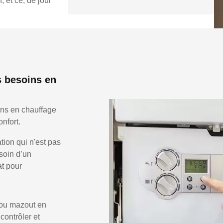
 et ce, de jour
 besoins en
ns en chauffage
nfort.
ion qui n'est pas
soin d’un
at pour
 ou mazout en
 contrôler et