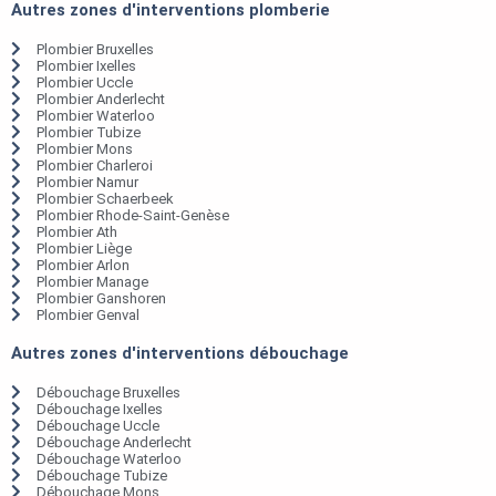
Autres zones d'interventions plomberie
Plombier Bruxelles
Plombier Ixelles
Plombier Uccle
Plombier Anderlecht
Plombier Waterloo
Plombier Tubize
Plombier Mons
Plombier Charleroi
Plombier Namur
Plombier Schaerbeek
Plombier Rhode-Saint-Genèse
Plombier Ath
Plombier Liège
Plombier Arlon
Plombier Manage
Plombier Ganshoren
Plombier Genval
Autres zones d'interventions débouchage
Débouchage Bruxelles
Débouchage Ixelles
Débouchage Uccle
Débouchage Anderlecht
Débouchage Waterloo
Débouchage Tubize
Débouchage Mons