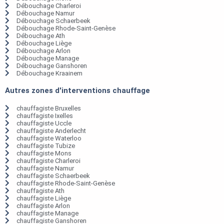
Débouchage Charleroi
Débouchage Namur
Débouchage Schaerbeek
Débouchage Rhode-Saint-Genèse
Débouchage Ath
Débouchage Liège
Débouchage Arlon
Débouchage Manage
Débouchage Ganshoren
Débouchage Kraainem
Autres zones d'interventions chauffage
chauffagiste Bruxelles
chauffagiste Ixelles
chauffagiste Uccle
chauffagiste Anderlecht
chauffagiste Waterloo
chauffagiste Tubize
chauffagiste Mons
chauffagiste Charleroi
chauffagiste Namur
chauffagiste Schaerbeek
chauffagiste Rhode-Saint-Genèse
chauffagiste Ath
chauffagiste Liège
chauffagiste Arlon
chauffagiste Manage
chauffagiste Ganshoren