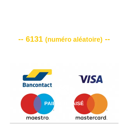
VOTRE CODE DE REMISE -10%
-- 6131
--
(
numéro aléatoire
)
PAIEMENT AISÉ