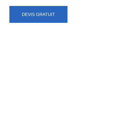
DEVIS GRATUIT
NUMÉRO D'URGENCE
0472 71 86 34