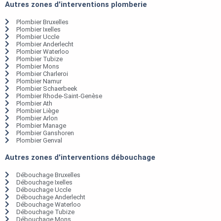
Autres zones d'interventions plomberie
Plombier Bruxelles
Plombier Ixelles
Plombier Uccle
Plombier Anderlecht
Plombier Waterloo
Plombier Tubize
Plombier Mons
Plombier Charleroi
Plombier Namur
Plombier Schaerbeek
Plombier Rhode-Saint-Genèse
Plombier Ath
Plombier Liège
Plombier Arlon
Plombier Manage
Plombier Ganshoren
Plombier Genval
Autres zones d'interventions débouchage
Débouchage Bruxelles
Débouchage Ixelles
Débouchage Uccle
Débouchage Anderlecht
Débouchage Waterloo
Débouchage Tubize
Débouchage Mons