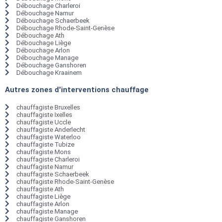
Débouchage Charleroi
Débouchage Namur
Débouchage Schaerbeek
Débouchage Rhode-Saint-Genèse
Débouchage Ath
Débouchage Liège
Débouchage Arlon
Débouchage Manage
Débouchage Ganshoren
Débouchage Kraainem
Autres zones d'interventions chauffage
chauffagiste Bruxelles
chauffagiste Ixelles
chauffagiste Uccle
chauffagiste Anderlecht
chauffagiste Waterloo
chauffagiste Tubize
chauffagiste Mons
chauffagiste Charleroi
chauffagiste Namur
chauffagiste Schaerbeek
chauffagiste Rhode-Saint-Genèse
chauffagiste Ath
chauffagiste Liège
chauffagiste Arlon
chauffagiste Manage
chauffagiste Ganshoren