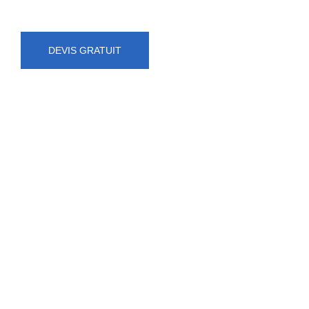
DEVIS GRATUIT
NUMÉRO D'URGENCE
0472 71 86 34