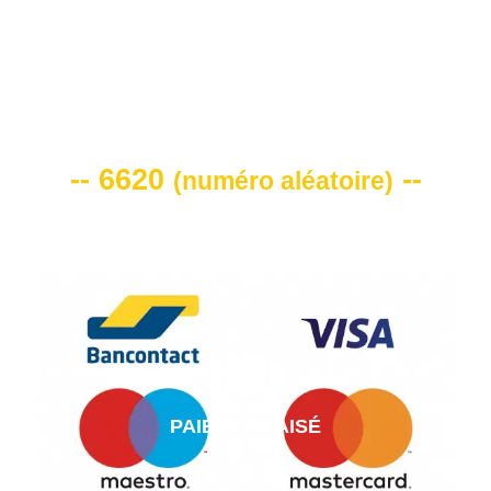
VOTRE CODE DE REMISE -10%
-- 6620
--
(
numéro aléatoire
)
PAIEMENT AISÉ