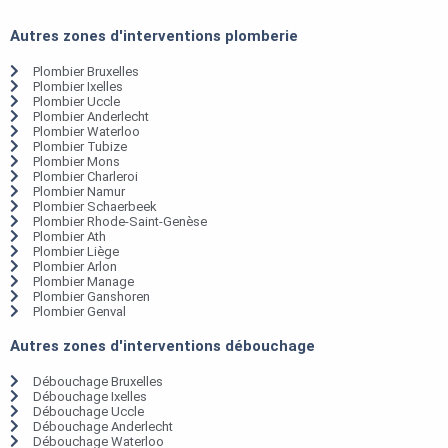
Autres zones d'interventions plomberie
Plombier Bruxelles
Plombier Ixelles
Plombier Uccle
Plombier Anderlecht
Plombier Waterloo
Plombier Tubize
Plombier Mons
Plombier Charleroi
Plombier Namur
Plombier Schaerbeek
Plombier Rhode-Saint-Genèse
Plombier Ath
Plombier Liège
Plombier Arlon
Plombier Manage
Plombier Ganshoren
Plombier Genval
Autres zones d'interventions débouchage
Débouchage Bruxelles
Débouchage Ixelles
Débouchage Uccle
Débouchage Anderlecht
Débouchage Waterloo