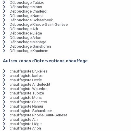
Débouchage Tubize
Débouchage Mons
Débouchage Charleroi
Débouchage Namur
Débouchage Schaerbeek
Débouchage Rhode-Saint-Genèse
Débouchage Ath
Débouchage Liège
Débouchage Arlon
Débouchage Manage
Débouchage Ganshoren
Débouchage Kraainem
Autres zones d'interventions chauffage
chauffagiste Bruxelles
chauffagiste Ixelles
chauffagiste Uccle
chauffagiste Anderlecht
chauffagiste Waterloo
chauffagiste Tubize
chauffagiste Mons
chauffagiste Charleroi
chauffagiste Namur
chauffagiste Schaerbeek
chauffagiste Rhode-Saint-Genèse
chauffagiste Ath
chauffagiste Liège
chauffagiste Arlon